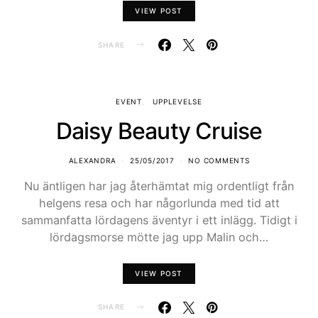
VIEW POST
SHARE
EVENT
UPPLEVELSE
Daisy Beauty Cruise
ALEXANDRA
25/05/2017
NO COMMENTS
Nu äntligen har jag återhämtat mig ordentligt från
helgens resa och har någorlunda med tid att
sammanfatta lördagens äventyr i ett inlägg. Tidigt i
lördagsmorse mötte jag upp Malin och…
VIEW POST
SHARE