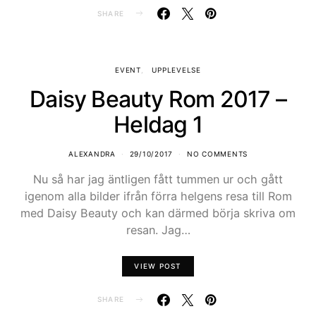
SHARE
EVENT
UPPLEVELSE
Daisy Beauty Rom 2017 –
Heldag 1
ALEXANDRA
29/10/2017
NO COMMENTS
Nu så har jag äntligen fått tummen ur och gått
igenom alla bilder ifrån förra helgens resa till Rom
med Daisy Beauty och kan därmed börja skriva om
resan. Jag…
VIEW POST
SHARE