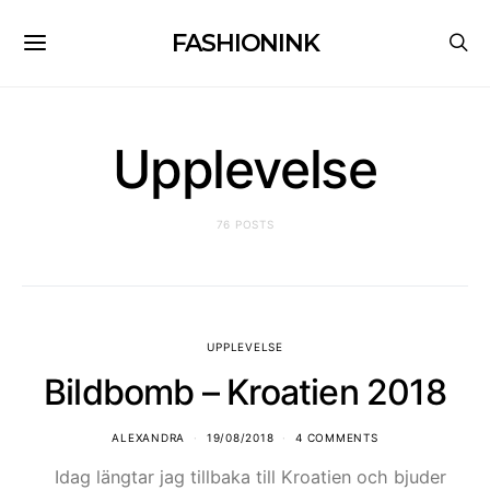
FASHIONINK
Upplevelse
76 POSTS
UPPLEVELSE
Bildbomb – Kroatien 2018
ALEXANDRA
19/08/2018
4 COMMENTS
Idag längtar jag tillbaka till Kroatien och bjuder