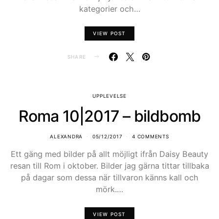
kategorier och…
VIEW POST
SHARE
UPPLEVELSE
Roma 10|2017 – bildbomb
ALEXANDRA
05/12/2017
4 COMMENTS
Ett gäng med bilder på allt möjligt ifrån Daisy Beauty
resan till Rom i oktober. Bilder jag gärna tittar tillbaka
på dagar som dessa när tillvaron känns kall och
mörk.…
VIEW POST