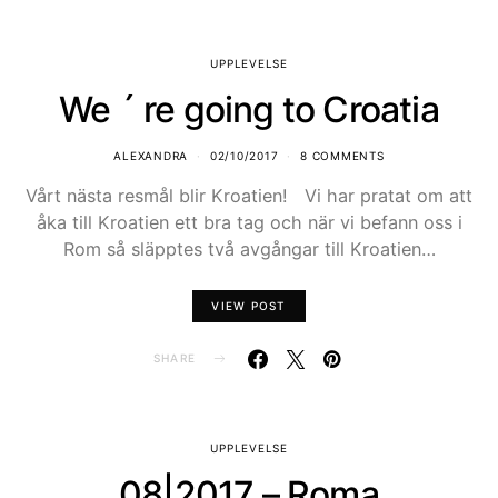
UPPLEVELSE
We ´ re going to Croatia
ALEXANDRA
02/10/2017
8 COMMENTS
Vårt nästa resmål blir Kroatien! Vi har pratat om att
åka till Kroatien ett bra tag och när vi befann oss i
Rom så släpptes två avgångar till Kroatien…
VIEW POST
SHARE
UPPLEVELSE
08|2017 – Roma