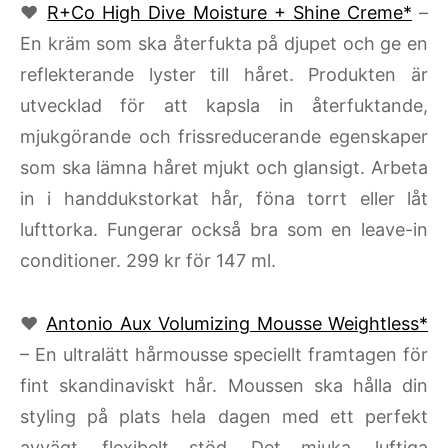
♥
R+Co High Dive Moisture + Shine Creme*
–
En kräm som ska återfukta på djupet och ge en
reflekterande lyster till håret. Produkten är
utvecklad för att kapsla in återfuktande,
mjukgörande och frissreducerande egenskaper
som ska lämna håret mjukt och glansigt. Arbeta
in i handdukstorkat hår, föna torrt eller låt
lufttorka. Fungerar också bra som en leave-in
conditioner. 299 kr för 147 ml.
♥
Antonio Aux Volumizing Mousse Weightless*
– En ultralätt hårmousse speciellt framtagen för
fint skandinaviskt hår. Moussen ska hålla din
styling på plats hela dagen med ett perfekt
avvägt, flexibelt stöd. Det mjuka, luftiga