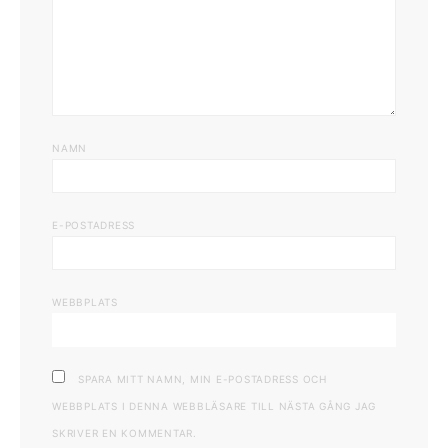
NAMN
E-POSTADRESS
WEBBPLATS
SPARA MITT NAMN, MIN E-POSTADRESS OCH
WEBBPLATS I DENNA WEBBLÄSARE TILL NÄSTA GÅNG JAG
SKRIVER EN KOMMENTAR.