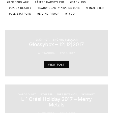
ANTONIO AUX
ÅRETS HÅRSTYLING
BABYLISS
DAISY BEAUTY
DAISY BEAUTY AWARDS 2018
FINALISTER
LEE STAFFORD
LIVING PROOF
R+CO
SKÖNHET
SKÖNHETSBOXAR
Glossybox – 12|12|2017
ALEXANDRA
17/12/2017
VIEW POST
VARDAGLIGT
NYHETER
PRESSUTSKICK
SKÖNHET
L ´ Oréal Holiday 2017 – Merry
Metals