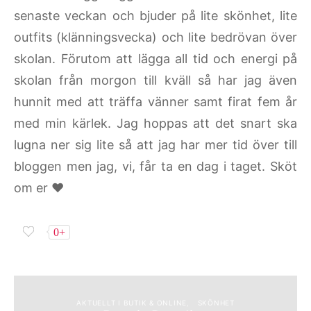
senaste veckan och bjuder på lite skönhet, lite
outfits (klänningsvecka) och lite bedrövan över
skolan. Förutom att lägga all tid och energi på
skolan från morgon till kväll så har jag även
hunnit med att träffa vänner samt firat fem år
med min kärlek. Jag hoppas att det snart ska
lugna ner sig lite så att jag har mer tid över till
bloggen men jag, vi, får ta en dag i taget. Sköt
om er ♥
0+
AKTUELLT I BUTIK & ONLINE
SKÖNHET