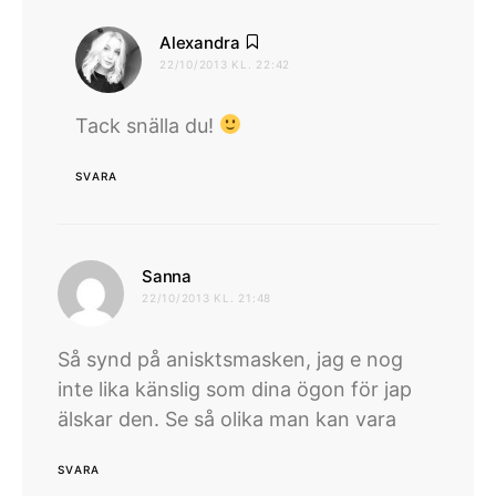
skriver:
Alexandra
22/10/2013 KL. 22:42
Tack snälla du!
SVARA
skriver:
Sanna
22/10/2013 KL. 21:48
Så synd på anisktsmasken, jag e nog
inte lika känslig som dina ögon för jap
älskar den. Se så olika man kan vara
SVARA