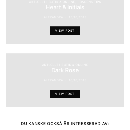
AKTUELLT I BUTIK & ONLINE
DAGENS TIPS
Heart & Initials
ALEXANDRA
15/10/2013
VIEW POST
AKTUELLT I BUTIK & ONLINE
Dark Rose
ALEXANDRA
16/10/2013
VIEW POST
DU KANSKE OCKSÅ ÄR INTRESSERAD AV: