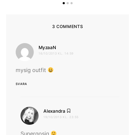
3 COMMENTS
skriver:
MyzaaN
16/10/2013 KL. 14:59
mysig outfit
SVARA
skriver:
Alexandra
19/10/2013 KL. 23:55
Supergosig