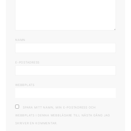
NAMN
E-POSTADRESS
WEBBPLATS
SPARA MITT NAMN, MIN E-POSTADRESS OCH
WEBBPLATS I DENNA WEBBLÄSARE TILL NÄSTA GÅNG JAG
SKRIVER EN KOMMENTAR.