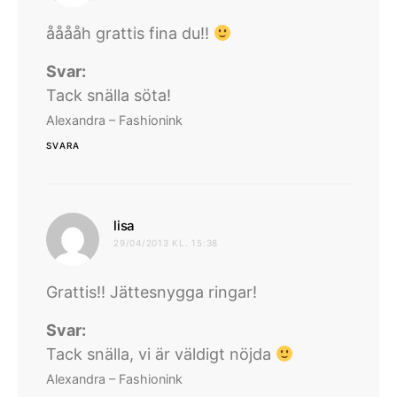
ååååh grattis fina du!!
Svar:
Tack snälla söta!
Alexandra – Fashionink
SVARA
skriver:
lisa
29/04/2013 KL. 15:38
Grattis!! Jättesnygga ringar!
Svar:
Tack snälla, vi är väldigt nöjda
Alexandra – Fashionink