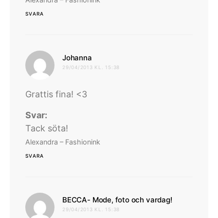
SVARA
skriver:
Johanna
29/04/2013 KL. 15:38
Grattis fina! <3
Svar:
Tack söta!
Alexandra – Fashionink
SVARA
skriver:
BECCA- Mode, foto och vardag!
29/04/2013 KL. 15:38