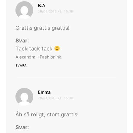
skriver:
B.A
29/04/2013 KL. 15:38
Grattis grattis grattis!
Svar:
Tack tack tack
Alexandra – Fashionink
SVARA
skriver:
Emma
29/04/2013 KL. 15:38
Åh så roligt, stort grattis!
Svar: