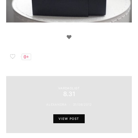
♥
0+
VARDAGLIGT
8.31
ALEXANDRA
31/08/2012
VIEW POST