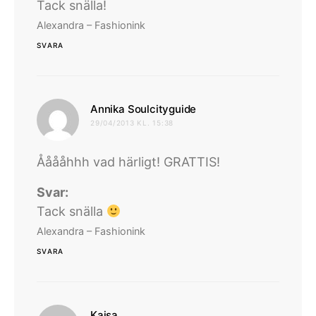
Tack snälla!
Alexandra – Fashionink
SVARA
skriver:
Annika Soulcityguide
29/04/2013 KL. 15:38
Ååååhhh vad härligt! GRATTIS!
Svar:
Tack snälla
Alexandra – Fashionink
SVARA
skriver:
Kajsa