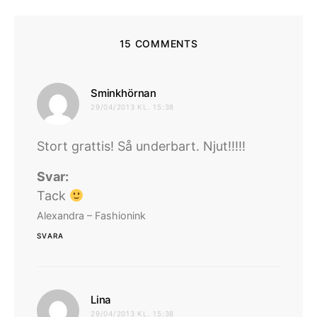
15 COMMENTS
skriver:
Sminkhörnan
29/04/2013 KL. 15:38
Stort grattis! Så underbart. Njut!!!!!
Svar:
Tack
Alexandra – Fashionink
SVARA
skriver:
Lina
29/04/2013 KL. 15:38