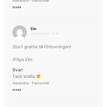
Alexandra – Fashionink
SVARA
skriver:
Elin
29/04/2013 KL. 15:38
Stort grattis till förlovningen!
/Filips Elin
Svar:
Tack snälla
Alexandra – Fashionink
SVARA