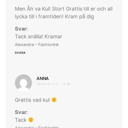
Men Åh va Kul! Stort Grattis till er och all
lycka till i framtiden! Kram på dig
Svar:
Tack snälla! Kramar
Alexandra – Fashionink
SVARA
skriver:
ANNA
29/04/2013 KL. 15:38
Grattis vad kul
Svar:
Tack
Alexandra – Fashionink