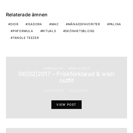
Relaterade ämnen
DIOR
ISADORA
MAC
MÅNADSFAVORITER
PALINA
PHFORMULA
RITUALS
SKÖNHETSBLOGG
TANGLE TEEZER
VARDAGLIGT
WISH OUTFIT
06|02|2017 – Friskförklarad & wish
outfit
ALEXANDRA
06/02/2017
VIEW POST