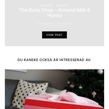
NYHETER
SKÖNHET
The Body Shop – Almond Milk &
Honey
ALEXANDRA
07/02/2017
VIEW POST
DU KANSKE OCKSÅ ÄR INTRESSERAD AV: