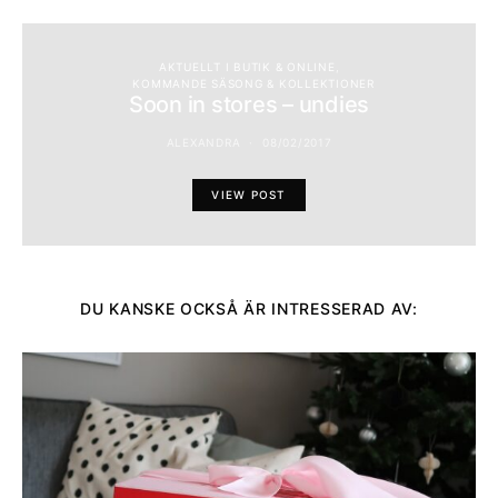
AKTUELLT I BUTIK & ONLINE
KOMMANDE SÄSONG & KOLLEKTIONER
Soon in stores – undies
ALEXANDRA
08/02/2017
VIEW POST
DU KANSKE OCKSÅ ÄR INTRESSERAD AV: