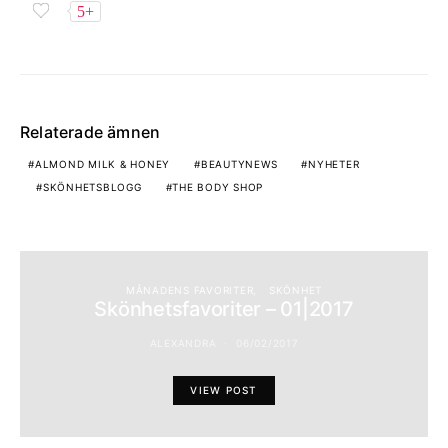
5+
Relaterade ämnen
ALMOND MILK & HONEY
BEAUTYNEWS
NYHETER
SKÖNHETSBLOGG
THE BODY SHOP
MÅNADENS FAVORITER
SKÖNHET
Skönhetsfavoriter – 01|2017
ALEXANDRA
06/02/2017
VIEW POST