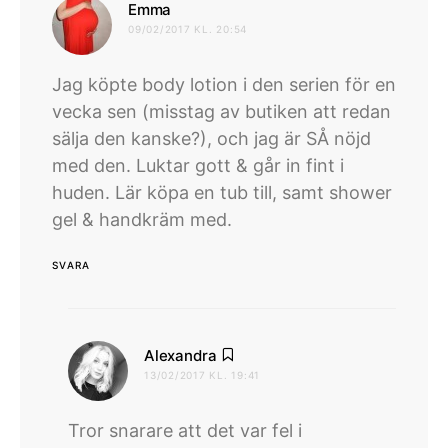
skriver:
Emma
09/02/2017 KL. 20:54
Jag köpte body lotion i den serien för en
vecka sen (misstag av butiken att redan
sälja den kanske?), och jag är SÅ nöjd
med den. Luktar gott & går in fint i
huden. Lär köpa en tub till, samt shower
gel & handkräm med.
SVARA
skriver:
Alexandra
13/02/2017 KL. 19:41
Tror snarare att det var fel i