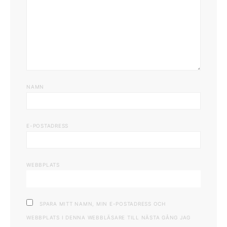
NAMN
E-POSTADRESS
WEBBPLATS
SPARA MITT NAMN, MIN E-POSTADRESS OCH
WEBBPLATS I DENNA WEBBLÄSARE TILL NÄSTA GÅNG JAG