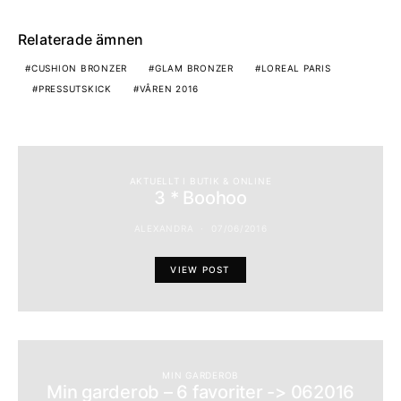
Relaterade ämnen
CUSHION BRONZER
GLAM BRONZER
LOREAL PARIS
PRESSUTSKICK
VÅREN 2016
AKTUELLT I BUTIK & ONLINE
3 * Boohoo
ALEXANDRA
07/06/2016
VIEW POST
MIN GARDEROB
Min garderob – 6 favoriter -> 062016