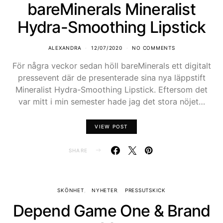
bareMinerals Mineralist
Hydra-Smoothing Lipstick
ALEXANDRA
12/07/2020
NO COMMENTS
För några veckor sedan höll bareMinerals ett digitalt
pressevent där de presenterade sina nya läppstift
Mineralist Hydra-Smoothing Lipstick. Eftersom det
var mitt i min semester hade jag det stora nöjet…
VIEW POST
SHARE
SKÖNHET
NYHETER
PRESSUTSKICK
Depend Game One & Brand