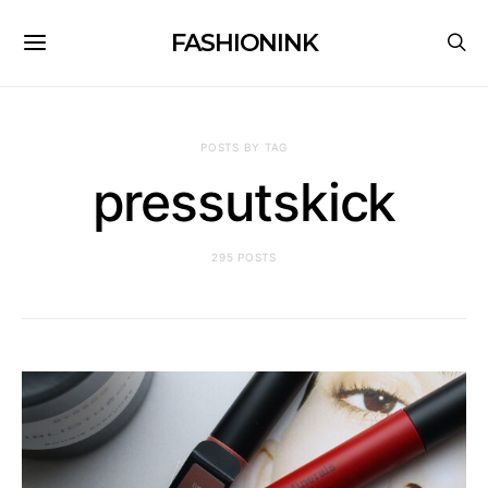
FASHIONINK
POSTS BY TAG
pressutskick
295 POSTS