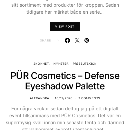
sitt sortiment med produkter för kroppen. Sedan
tidigare har märket både en serie…
VIEW POST
SHARE
SKÖNHET
NYHETER
PRESSUTSKICK
PÜR Cosmetics – Defense
Eyeshadow Palette
ALEXANDRA
10/11/2020
2 COMMENTS
För några veckor sedan deltog jag på ett digitalt
event tillsammans med PÜR Cosmetics. Det var en
supermysig kväll innan min senaste tenta och därmed
ett välkommet avbrott i tentaplugget.…