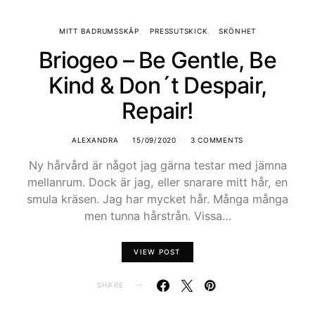
MITT BADRUMSSKÅP
PRESSUTSKICK
SKÖNHET
Briogeo – Be Gentle, Be
Kind & Don´t Despair,
Repair!
ALEXANDRA
15/09/2020
3 COMMENTS
Ny hårvård är något jag gärna testar med jämna
mellanrum. Dock är jag, eller snarare mitt hår, en
smula kräsen. Jag har mycket hår. Många många
men tunna hårstrån. Vissa…
VIEW POST
SHARE