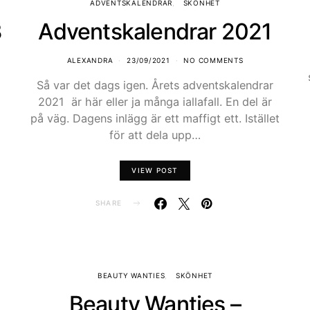
ADVENTSKALENDRAR
SKÖNHET
3
Adventskalendrar 2021
ALEXANDRA
23/09/2021
NO COMMENTS
Så var det dags igen. Årets adventskalendrar
2021 är här eller ja många iallafall. En del är
på väg. Dagens inlägg är ett maffigt ett. Istället
för att dela upp…
VIEW POST
SHARE
BEAUTY WANTIES
SKÖNHET
Beauty Wanties –