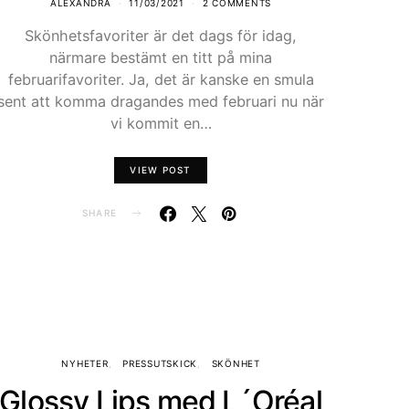
ALEXANDRA
11/03/2021
2 COMMENTS
Skönhetsfavoriter är det dags för idag,
närmare bestämt en titt på mina
februarifavoriter. Ja, det är kanske en smula
sent att komma dragandes med februari nu när
vi kommit en…
VIEW POST
SHARE
NYHETER
PRESSUTSKICK
SKÖNHET
Glossy Lips med L´Oréal