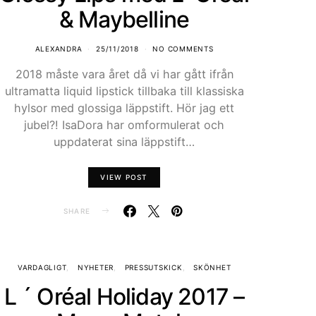
& Maybelline
ALEXANDRA
25/11/2018
NO COMMENTS
2018 måste vara året då vi har gått ifrån
ultramatta liquid lipstick tillbaka till klassiska
hylsor med glossiga läppstift. Hör jag ett
jubel?! IsaDora har omformulerat och
uppdaterat sina läppstift…
VIEW POST
SHARE
VARDAGLIGT
NYHETER
PRESSUTSKICK
SKÖNHET
L ´ Oréal Holiday 2017 –