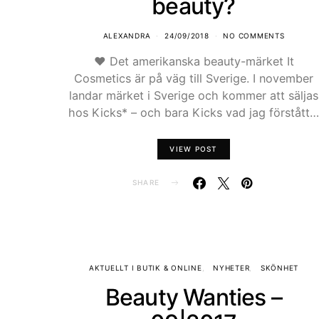
beauty?
ALEXANDRA
24/09/2018
NO COMMENTS
♥ Det amerikanska beauty-märket It
Cosmetics är på väg till Sverige. I november
landar märket i Sverige och kommer att säljas
hos Kicks* – och bara Kicks vad jag förstått…
VIEW POST
SHARE
AKTUELLT I BUTIK & ONLINE
NYHETER
SKÖNHET
Beauty Wanties –