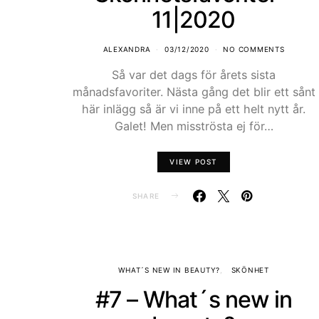
11|2020
ALEXANDRA
03/12/2020
NO COMMENTS
Så var det dags för årets sista
månadsfavoriter. Nästa gång det blir ett sånt
här inlägg så är vi inne på ett helt nytt år.
Galet! Men misströsta ej för…
VIEW POST
SHARE
WHAT´S NEW IN BEAUTY?
SKÖNHET
#7 – What´s new in