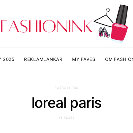
Y 2025
REKLAMLÄNKAR
MY FAVES
OM FASHIO
POSTS BY TAG
loreal paris
45 POSTS