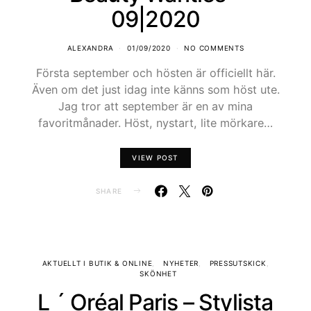
09|2020
ALEXANDRA
01/09/2020
NO COMMENTS
Första september och hösten är officiellt här.
Även om det just idag inte känns som höst ute.
Jag tror att september är en av mina
favoritmånader. Höst, nystart, lite mörkare…
VIEW POST
SHARE
AKTUELLT I BUTIK & ONLINE
NYHETER
PRESSUTSKICK
SKÖNHET
L ´ Oréal Paris – Stylista