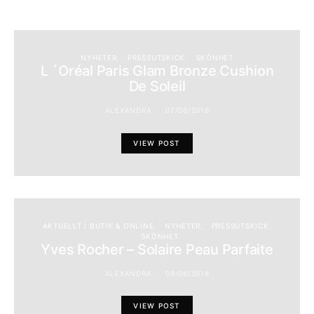
NYHETER
PRESSUTSKICK
SKÖNHET
L ´Oréal Paris Glam Bronze Cushion
De Soleil
ALEXANDRA
07/06/2016
VIEW POST
AKTUELLT I BUTIK & ONLINE
NYHETER
PRESSUTSKICK
SKÖNHET
Yves Rocher – Solaire Peau Parfaite
ALEXANDRA
09/06/2016
VIEW POST