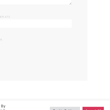
BPLATS
R.
. By