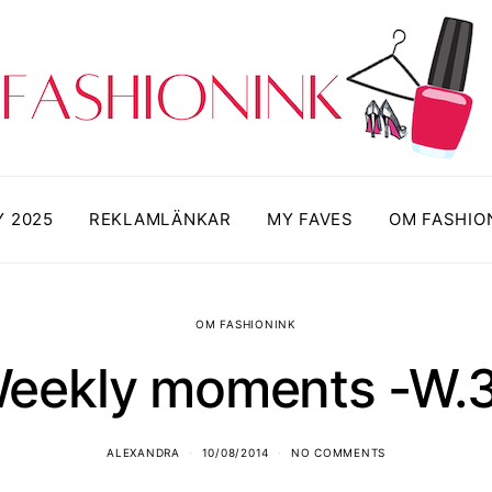
Y 2025
REKLAMLÄNKAR
MY FAVES
OM FASHIO
OM FASHIONINK
eekly moments -W.
ALEXANDRA
10/08/2014
NO COMMENTS