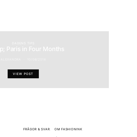
DAGENS TIPS
ip; Paris in Four Months
ALEXANDRA
10/08/2014
VIEW POST
FRÅGOR & SVAR
OM FASHIONINK