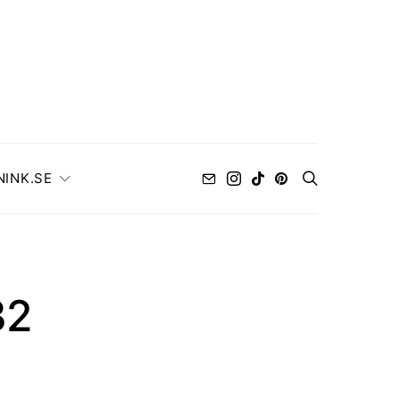
NINK.SE
32