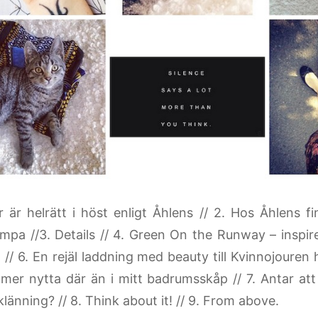
r är helrätt i höst enligt Åhlens // 2. Hos Åhlens 
mpa //3. Details // 4. Green On the Runway – inspire
 // 6. En rejäl laddning med beauty till Kvinnojouren
 mer nytta där än i mitt badrumsskåp // 7. Antar at
länning? // 8. Think about it! // 9. From above.