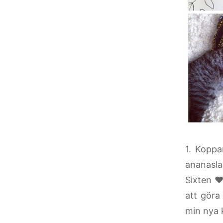
1. Koppa
ananasla
Sixten ♥
att göra
min nya k