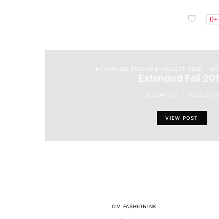
0+
KOMMANDE SÄSONG & KOLLEKTIONER
MO
Extended Fall 20
ALEXANDRA
09/08/2014
VIEW POST
OM FASHIONINK