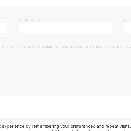
E-POSTADRESS
WEB
EBBPLATS I DENNA WEBBLÄSARE TILL NÄSTA GÅNG JAG SKRIVER EN KOMMENTA
t experience by remembering your preferences and repeat visits