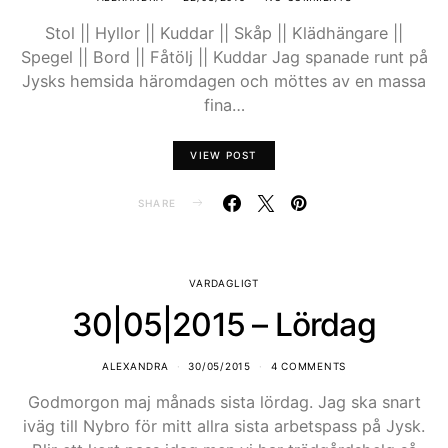
Stol || Hyllor || Kuddar || Skåp || Klädhängare ||
Spegel || Bord || Fåtölj || Kuddar Jag spanade runt på
Jysks hemsida häromdagen och möttes av en massa
fina…
VIEW POST
SHARE
VARDAGLIGT
30|05|2015 – Lördag
ALEXANDRA
30/05/2015
4 COMMENTS
Godmorgon maj månads sista lördag. Jag ska snart
iväg till Nybro för mitt allra sista arbetspass på Jysk.