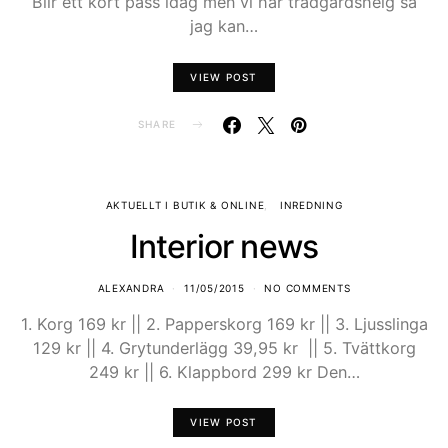
Blir ett kort pass idag men vi har trädgårdshelg så
jag kan…
VIEW POST
SHARE
AKTUELLT I BUTIK & ONLINE
INREDNING
Interior news
ALEXANDRA
11/05/2015
NO COMMENTS
1. Korg 169 kr || 2. Papperskorg 169 kr || 3. Ljusslinga
129 kr || 4. Grytunderlägg 39,95 kr || 5. Tvättkorg
249 kr || 6. Klappbord 299 kr Den…
VIEW POST