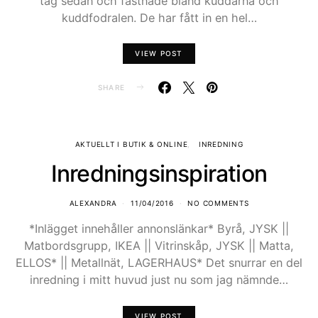
tag sedan och fastnade bland kuddarna och
kuddfodralen. De har fått in en hel…
VIEW POST
SHARE
AKTUELLT I BUTIK & ONLINE
INREDNING
Inredningsinspiration
ALEXANDRA
11/04/2016
NO COMMENTS
*Inlägget innehåller annonslänkar* Byrå, JYSK ||
Matbordsgrupp, IKEA || Vitrinskåp, JYSK || Matta,
ELLOS* || Metallnät, LAGERHAUS* Det snurrar en del
inredning i mitt huvud just nu som jag nämnde…
VIEW POST