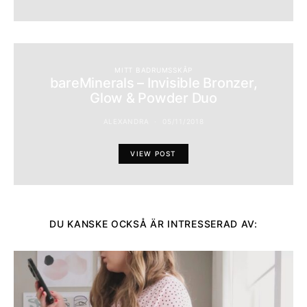
MITT BADRUMSSKÅP
bareMinerals – Invisible Bronzer,
Glow & Powder Duo
ALEXANDRA
05/11/2018
VIEW POST
DU KANSKE OCKSÅ ÄR INTRESSERAD AV: