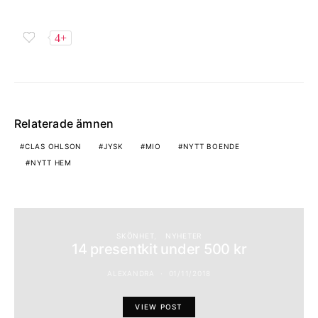
4+
Relaterade ämnen
CLAS OHLSON
JYSK
MIO
NYTT BOENDE
NYTT HEM
SKÖNHET
NYHETER
14 presentkit under 500 kr
ALEXANDRA
01/11/2018
VIEW POST