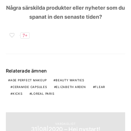
Några särskilda produkter eller nyheter som du
spanat in den senaste tiden?
7+
Relaterade ämnen
AGE PERFECT MAKEUP
BEAUTY WANTIES
CERAMIDE CAPSULES
ELIZABETH ARDEN
FLEAR
KICKS
LOREAL PARIS
VARDAGLIGT
31|08|2020 – Hej nystart!