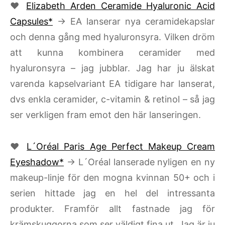
♥
Elizabeth Arden Ceramide Hyaluronic Acid
Capsules*
→ EA lanserar nya ceramidekapslar
och denna gång med hyaluronsyra. Vilken dröm
att kunna kombinera ceramider med
hyaluronsyra – jag jubblar. Jag har ju älskat
varenda kapselvariant EA tidigare har lanserat,
dvs enkla ceramider, c-vitamin & retinol – så jag
ser verkligen fram emot den här lanseringen.
♥
L´Oréal Paris Age Perfect Makeup Cream
Eyeshadow*
→ L´Oréal lanserade nyligen en ny
makeup-linje för den mogna kvinnan 50+ och i
serien hittade jag en hel del intressanta
produkter. Framför allt fastnade jag för
krämskuggorna som ser väldigt fina ut. Jag är ju