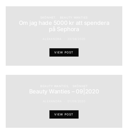
SKÖNHET
BEAUTY WANTIES
Om jag hade 5000 kr att spendera
på Sephora
ALEXANDRA
23/08/2020
VIEW POST
BEAUTY WANTIES
SKÖNHET
Beauty Wanties – 09|2020
ALEXANDRA
01/09/2020
VIEW POST