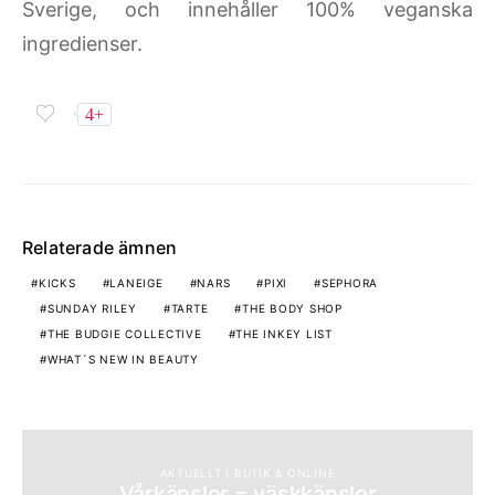
Sverige, och innehåller 100% veganska
ingredienser.
4+
Relaterade ämnen
KICKS
LANEIGE
NARS
PIXI
SEPHORA
SUNDAY RILEY
TARTE
THE BODY SHOP
THE BUDGIE COLLECTIVE
THE INKEY LIST
WHAT´S NEW IN BEAUTY
AKTUELLT I BUTIK & ONLINE
Vårkänslor = väskkänslor