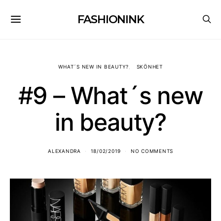
FASHIONINK
WHAT´S NEW IN BEAUTY?
SKÖNHET
#9 – What´s new
in beauty?
ALEXANDRA
18/02/2019
NO COMMENTS