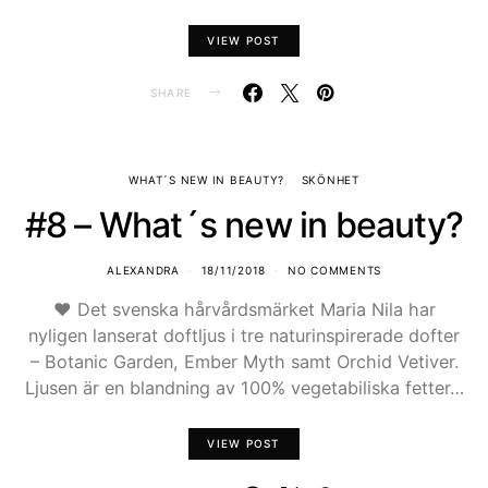
VIEW POST
SHARE
WHAT´S NEW IN BEAUTY?
SKÖNHET
#8 – What´s new in beauty?
ALEXANDRA
18/11/2018
NO COMMENTS
♥ Det svenska hårvårdsmärket Maria Nila har
nyligen lanserat doftljus i tre naturinspirerade dofter
– Botanic Garden, Ember Myth samt Orchid Vetiver.
Ljusen är en blandning av 100% vegetabiliska fetter…
VIEW POST