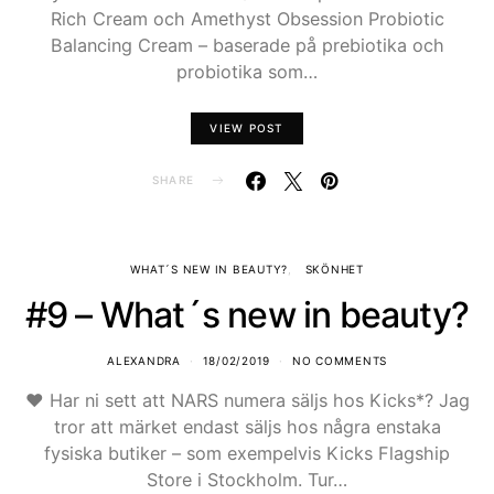
Rich Cream och Amethyst Obsession Probiotic
Balancing Cream – baserade på prebiotika och
probiotika som…
VIEW POST
SHARE
WHAT´S NEW IN BEAUTY?
SKÖNHET
#9 – What´s new in beauty?
ALEXANDRA
18/02/2019
NO COMMENTS
♥ Har ni sett att NARS numera säljs hos Kicks*? Jag
tror att märket endast säljs hos några enstaka
fysiska butiker – som exempelvis Kicks Flagship
Store i Stockholm. Tur…