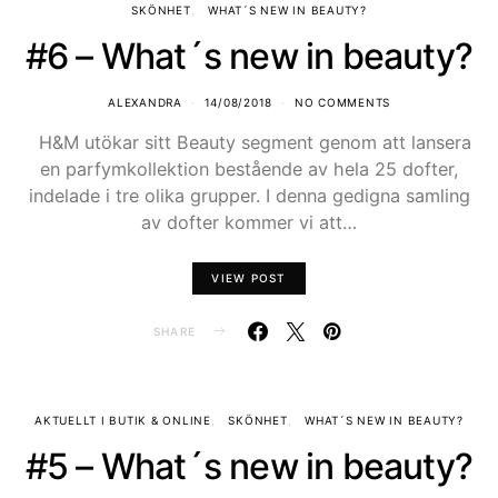
SKÖNHET
WHAT´S NEW IN BEAUTY?
#6 – What´s new in beauty?
ALEXANDRA
14/08/2018
NO COMMENTS
H&M utökar sitt Beauty segment genom att lansera
en parfymkollektion bestående av hela 25 dofter,
indelade i tre olika grupper. I denna gedigna samling
av dofter kommer vi att…
VIEW POST
SHARE
AKTUELLT I BUTIK & ONLINE
SKÖNHET
WHAT´S NEW IN BEAUTY?
#5 – What´s new in beauty?