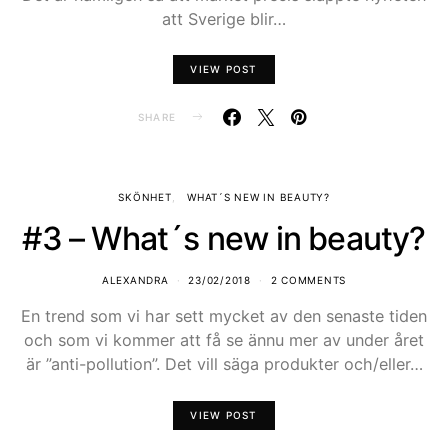
att Sverige blir…
VIEW POST
SHARE
SKÖNHET
WHAT´S NEW IN BEAUTY?
#3 – What´s new in beauty?
ALEXANDRA
23/02/2018
2 COMMENTS
En trend som vi har sett mycket av den senaste tiden
och som vi kommer att få se ännu mer av under året
är ”anti-pollution”. Det vill säga produkter och/eller…
VIEW POST