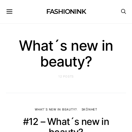
FASHIONINK
What´s new in
beauty?
12 POSTS
WHAT´S NEW IN BEAUTY?
SKÖNHET
#12 – What´s new in