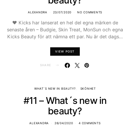
beauty?
ALEXANDRA
23/07/2020
NO COMMENTS
♥ Kicks har lanserat en hel del egna märken de
senaste åren – Budgie, Skin Treat, MonSun och egna
Kicks Beauty för att nämna ett par. Nu är det dags…
VIEW POST
SHARE
WHAT´S NEW IN BEAUTY?
SKÖNHET
#11 – What´s new in
beauty?
ALEXANDRA
26/04/2020
4 COMMENTS