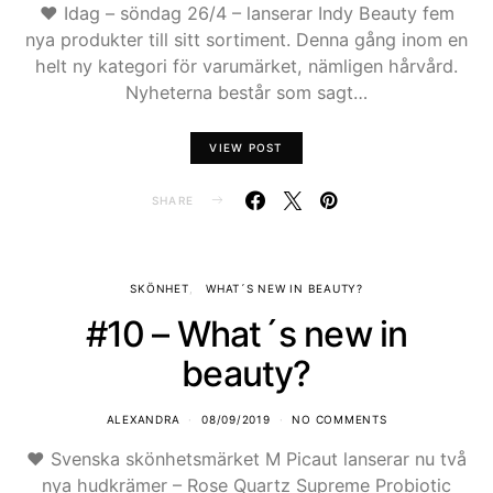
♥ Idag – söndag 26/4 – lanserar Indy Beauty fem
nya produkter till sitt sortiment. Denna gång inom en
helt ny kategori för varumärket, nämligen hårvård.
Nyheterna består som sagt…
VIEW POST
SHARE
SKÖNHET
WHAT´S NEW IN BEAUTY?
#10 – What´s new in
beauty?
ALEXANDRA
08/09/2019
NO COMMENTS
♥ Svenska skönhetsmärket M Picaut lanserar nu två
nya hudkrämer – Rose Quartz Supreme Probiotic