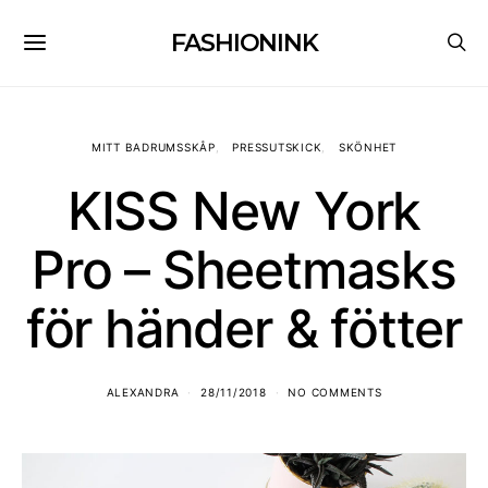
FASHIONINK
MITT BADRUMSSKÅP
PRESSUTSKICK
SKÖNHET
KISS New York
Pro – Sheetmasks
för händer & fötter
ALEXANDRA
28/11/2018
NO COMMENTS