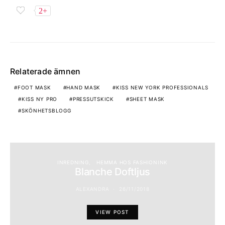
2+
Relaterade ämnen
FOOT MASK
HAND MASK
KISS NEW YORK PROFESSIONALS
KISS NY PRO
PRESSUTSKICK
SHEET MASK
SKÖNHETSBLOGG
INREDNING
HEMMA HOS FASHIONINK
Blanche Doftljus
ALEXANDRA
26/11/2018
VIEW POST