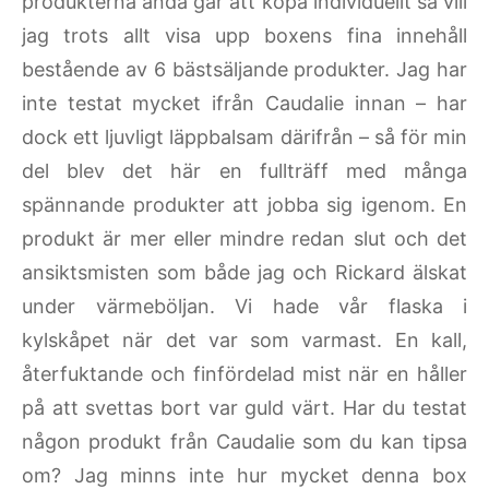
produkterna ändå går att köpa individuellt så vill
jag trots allt visa upp boxens fina innehåll
bestående av 6 bästsäljande produkter. Jag har
inte testat mycket ifrån Caudalie innan – har
dock ett ljuvligt läppbalsam därifrån – så för min
del blev det här en fullträff med många
spännande produkter att jobba sig igenom. En
produkt är mer eller mindre redan slut och det
ansiktsmisten som både jag och Rickard älskat
under värmeböljan. Vi hade vår flaska i
kylskåpet när det var som varmast. En kall,
återfuktande och finfördelad mist när en håller
på att svettas bort var guld värt. Har du testat
någon produkt från Caudalie som du kan tipsa
om? Jag minns inte hur mycket denna box