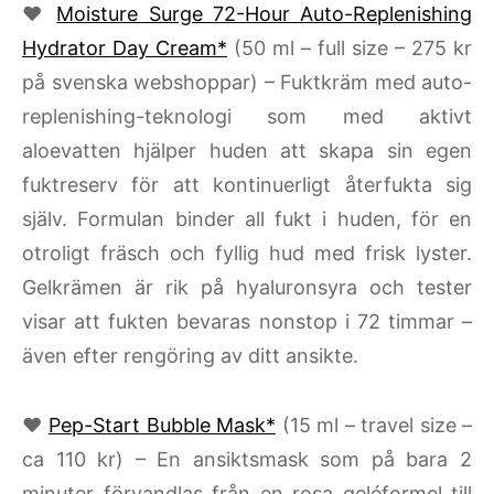
♥
Moisture Surge 72-Hour Auto-Replenishing
Hydrator Day Cream*
(50 ml – full size – 275 kr
på svenska webshoppar) – Fuktkräm med auto-
replenishing-teknologi som med aktivt
aloevatten hjälper huden att skapa sin egen
fuktreserv för att kontinuerligt återfukta sig
själv. Formulan binder all fukt i huden, för en
otroligt fräsch och fyllig hud med frisk lyster.
Gelkrämen är rik på hyaluronsyra och tester
visar att fukten bevaras nonstop i 72 timmar –
även efter rengöring av ditt ansikte.
♥
Pep-Start Bubble Mask*
(15 ml – travel size –
ca 110 kr) – En ansiktsmask som på bara 2
minuter förvandlas från en rosa geléformel till