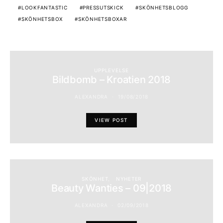
LOOKFANTASTIC
PRESSUTSKICK
SKÖNHETSBLOGG
SKÖNHETSBOX
SKÖNHETSBOXAR
UPPLEVELSE
Bildbomb – Kroatien 2018
ALEXANDRA
19/08/2018
VIEW POST
SKÖNHET
NYHETER
Beauty Wanties – 09|2018
ALEXANDRA
02/09/2018