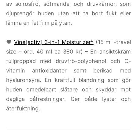
av solrosfrö, sötmandel och druvkärnor, som
djuprengör huden utan att ta bort fukt eller
lämna en fet film på ytan.
♥
Vine[activ] 3-in-1 Moisturizer*
(15 ml -travel
size – ord. 40 ml ca 380 kr) – En ansiktskräm
fullproppad med druvfrö-polyphenol och C-
vitamin antioxidanter samt berikad med
hyaluronsyra. En kraftfull blandning som gör
huden omedelbart slätare och skyddar mot
dagliga påfrestningar. Ger både lyster och
återfuktning.