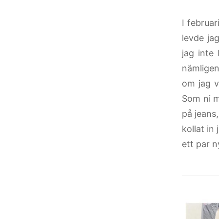
I februa
levde ja
jag inte
nämligen 
om jag v
Som ni m
på jeans
kollat in
ett par n