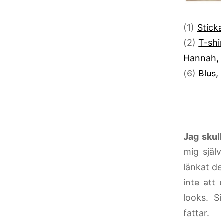
(1)
Stick
(2)
T-shi
Hannah,
(6)
Blus,
Jag skul
mig själ
länkat d
inte att
looks. S
fattar.