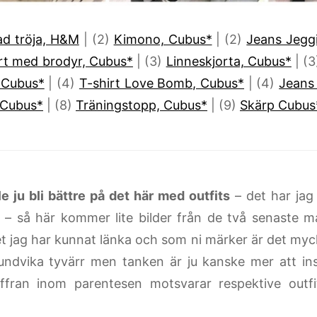
ad tröja, H&M
| (2)
Kimono, Cubus*
| (2)
Jeans Jegg
rt med brodyr, Cubus*
| (3)
Linneskjorta, Cubus*
| (
 Cubus*
| (4)
T-shirt Love Bomb, Cubus*
| (4)
Jeans
 Cubus*
| (8)
Träningstopp, Cubus*
| (9)
Skärp Cubus
le ju bli bättre på det här med outfits
– det har jag
v – så här kommer lite bilder från de två senaste 
et jag har kunnat länka och som ni märker är det myc
 undvika tyvärr men tanken är ju kanske mer att inspi
iffran inom parentesen motsvarar respektive outf