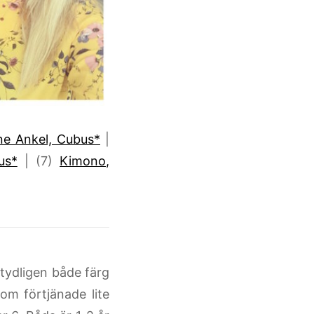
ne Ankel, Cubus*
|
us*
| (7)
Kimono,
 tydligen både färg
m förtjänade lite