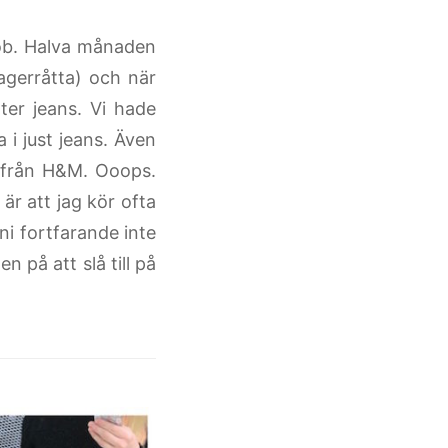
erob. Halva månaden
lagerråtta) och när
ter jeans. Vi hade
a i just jeans. Även
s från H&M. Ooops.
r att jag kör ofta
ni fortfarande inte
n på att slå till på