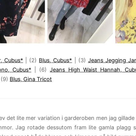
r, Cubus*
| (2)
Blus, Cubus*
| (3)
Jeans Jegging Ja
ono, Cubus*
| (6)
Jeans High Waist Hannah, Cub
 (9)
Blus, Gina Tricot
ev det lite mer variation i garderoben men jag gillade
mor. Jag rotade dessutom fram lite gamla plagg so