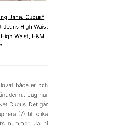
ing Jane, Cubus*
|
3)
Jeans High Waist
 High Waist, H&M
|
*
 lovat både er och
månaderna. Jag har
ket Cubus. Det går
rera (?) till olika
its nummer. Ja ni