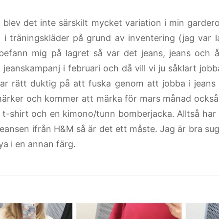
ri blev det inte särskilt mycket variation i min gard
g i träningskläder på grund av inventering (jag var 
 befann mig på lagret så var det jeans, jeans och å
jeanskampanj i februari och då vill vi ju såklart jobb
ar rätt duktig på att fuska genom att jobba i jean
ärker och kommer att märka för mars månad också ä
, t-shirt och en kimono/tunn bomberjacka. Alltså har 
 jeansen ifrån H&M så är det ett måste. Jag är bra suge
ya i en annan färg.