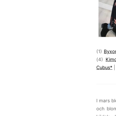
(1)
Byxo
(4)
Kim
Cubus*
|
I mars bl
och blom