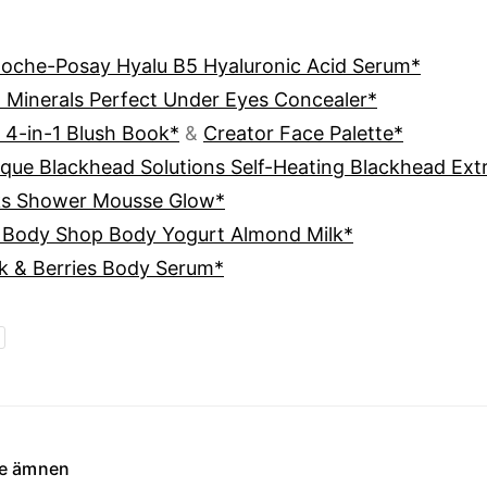
Roche-Posay Hyalu B5 Hyaluronic Acid Serum*
 Minerals Perfect Under Eyes Concealer*
 4-in-1 Blush Book*
&
Creator Face Palette*
ique Blackhead Solutions Self-Heating Blackhead Ext
ks Shower Mousse Glow*
 Body Shop Body Yogurt Almond Milk*
k & Berries Body Serum*
de ämnen