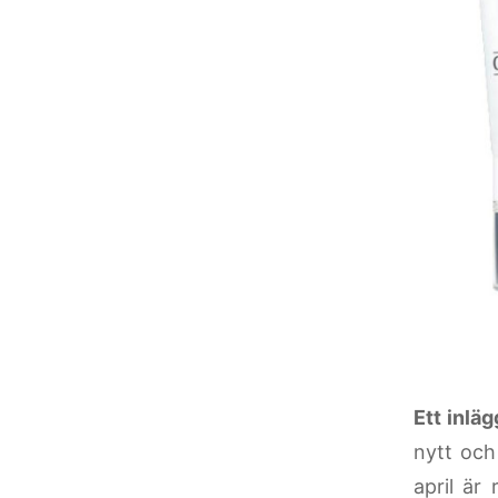
Ett inlä
nytt och
april är