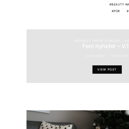
BEAUTY W
PÜR
AKTUELLT I BUTIK & ONLINE
KO
Fem nyheter – V.
ALEXANDRA
15/04/2018
VIEW POST