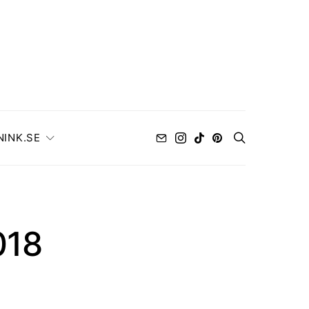
NINK.SE
018