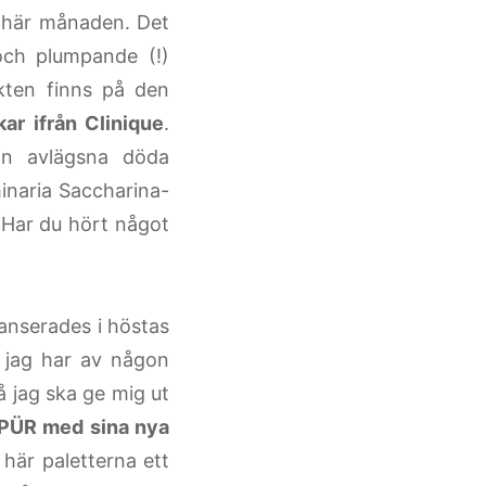
 här månaden. Det
 och plumpande (!)
ten finns på den
ar ifrån Clinique
.
in avlägsna döda
minaria Saccharina-
. Har du hört något
anserades i höstas
 jag har av någon
å jag ska ge mig ut
PÜR med sina nya
 här paletterna ett