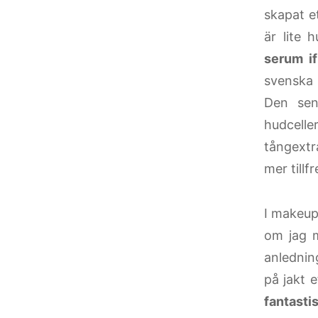
skapat e
är lite 
serum i
svenska
Den sen
hudcelle
tångextr
mer tillf
I makeup
om jag m
anlednin
på jakt 
fantastis