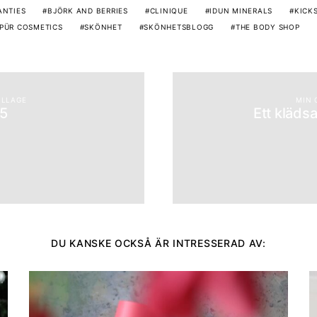
ANTIES
BJÖRK AND BERRIES
CLINIQUE
IDUN MINERALS
KICK
PÜR COSMETICS
SKÖNHET
SKÖNHETSBLOGG
THE BODY SHOP
LLAGE
MIN 
15
Ett kläds
DU KANSKE OCKSÅ ÄR INTRESSERAD AV: