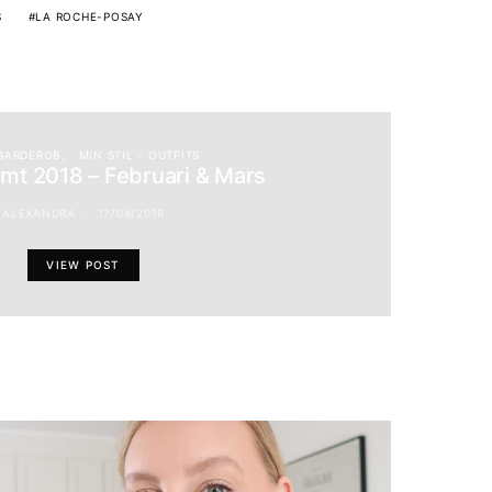
S
LA ROCHE-POSAY
GARDEROB
MIN STIL - OUTFITS
amt 2018 – Februari & Mars
ALEXANDRA
17/04/2018
VIEW POST