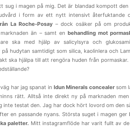
tt sug i magen på mig. Det är blandad kompott den
hudvård i form av ett nytt intensivt återfuktande
från La Roche-Posay
– dock osäker på om produk
 marknaden än – samt en
behandling mot pormask
are ska med hjälp av salicylsyra och glukosam
r på hudytan samtidigt som silica, kaolinlera och La
akt ska hjälpa till att rengöra huden från pormaskar
redställande?
väg har jag spanat in
Idun Minerals concealer
som l
inns rätt. Alltså inte direkt ny på marknaden men
g inte testat den. Jag har dock hört lovord om den s
efter en passande nyans. Största suget i magen ger
ka paletter.
Mitt instagramflöde har varit fullt av de