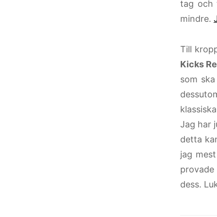
tag och 
mindre.
Till kro
Kicks R
som ska 
dessuto
klassiska
Jag har j
detta ka
jag mest 
provade 
dess. Luk