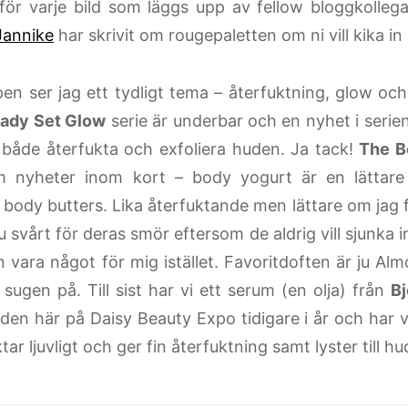
för varje bild som läggs upp av fellow bloggkollega 
Jannike
har skrivit om rougepaletten om ni vill kika i
ppen ser jag ett tydligt tema – återfuktning, glow oc
eady Set Glow
serie är underbar och en nyhet i serie
både återfukta och exfoliera huden. Ja tack!
The B
m nyheter inom kort – body yogurt är en lättare
 body butters. Lika återfuktande men lättare om jag f
u svårt för deras smör eftersom de aldrig vill sjunka 
n vara något för mig istället. Favoritdoften är ju Al
sugen på. Till sist har vi ett serum (en olja) från
Bj
den här på Daisy Beauty Expo tidigare i år och har v
tar ljuvligt och ger fin återfuktning samt lyster till h