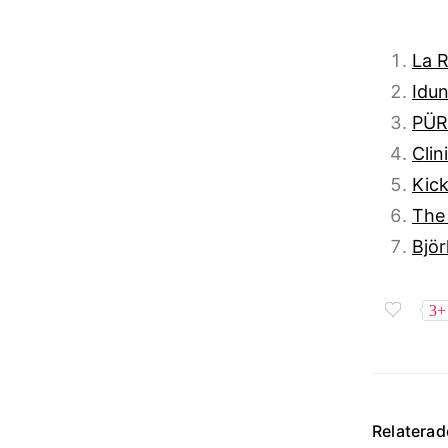
La 
Idun
PÜR
Clin
Kic
The
Björ
3+
Relatera