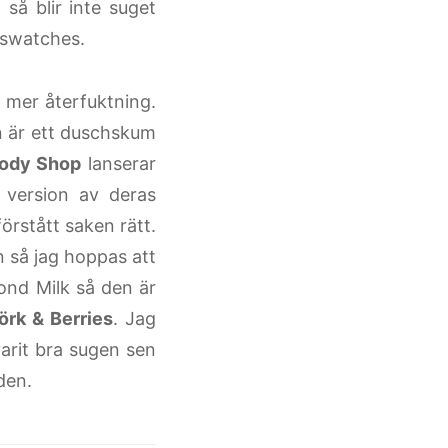
så blir inte suget
n swatches.
h mer återfuktning.
n är ett duschskum
ody Shop
lanserar
 version av deras
örstått saken rätt.
in så jag hoppas att
mond Milk så den är
örk & Berries
. Jag
arit bra sugen sen
uden.