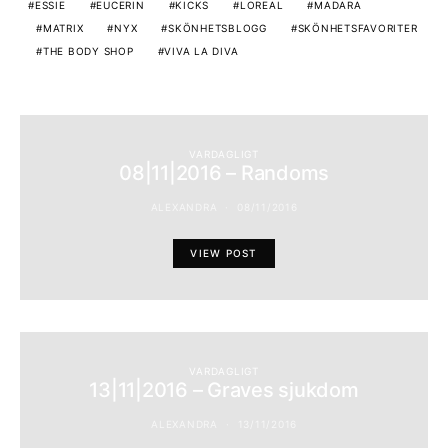
ESSIE
EUCERIN
KICKS
LOREAL
MADARA
MATRIX
NYX
SKÖNHETSBLOGG
SKÖNHETSFAVORITER
THE BODY SHOP
VIVA LA DIVA
VARDAGLIGT
08|11|2016 – Randoms
ALEXANDRA
08/11/2016
VIEW POST
VARDAGLIGT
13|11|2016 – Graves sjukdom
ALEXANDRA
13/11/2016