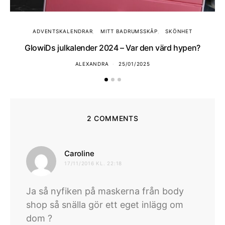
ADVENTSKALENDRAR
MITT BADRUMSSKÅP
SKÖNHET
GlowiDs julkalender 2024 – Var den värd hypen?
ALEXANDRA
25/01/2025
2 COMMENTS
skriver:
Caroline
17/11/2016 KL. 22:18
Ja så nyfiken på maskerna från body
shop så snälla gör ett eget inlägg om
dom ?