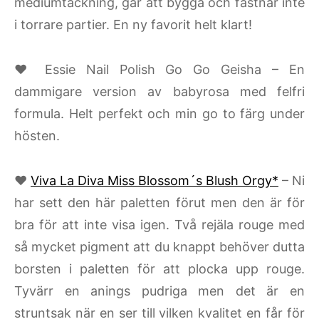
mediumtäckning, går att bygga och fastnar inte
i torrare partier. En ny favorit helt klart!
♥ Essie Nail Polish Go Go Geisha – En
dammigare version av babyrosa med felfri
formula. Helt perfekt och min go to färg under
hösten.
♥
Viva La Diva Miss Blossom´s Blush Orgy*
– Ni
har sett den här paletten förut men den är för
bra för att inte visa igen. Två rejäla rouge med
så mycket pigment att du knappt behöver dutta
borsten i paletten för att plocka upp rouge.
Tyvärr en anings pudriga men det är en
struntsak när en ser till vilken kvalitet en får för