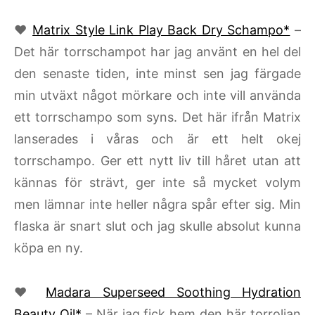
♥
Matrix Style Link Play Back Dry Schampo*
–
Det här torrschampot har jag använt en hel del
den senaste tiden, inte minst sen jag färgade
min utväxt något mörkare och inte vill använda
ett torrschampo som syns. Det här ifrån Matrix
lanserades i våras och är ett helt okej
torrschampo. Ger ett nytt liv till håret utan att
kännas för strävt, ger inte så mycket volym
men lämnar inte heller några spår efter sig. Min
flaska är snart slut och jag skulle absolut kunna
köpa en ny.
♥
Madara Superseed Soothing Hydration
Beauty Oil*
– När jag fick hem den här torroljan