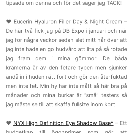
tipsade om denna och för det säger jag TACK!
♥ Eucerin Hyaluron Filler Day & Night Cream –
De här två fick jag på DB Expo i januari och när
jag för några veckor sedan slet mitt hår över att
jag inte hade en go hudvård att lita på så rotade
jag fram dem i mina gömmor. De båda
krämerna är av den fetare typen men sjunker
ändå in i huden rätt fort och gör den återfuktad
men inte fet. Min hy har inte mått så här bra på
månader och mina burkar är ”små” testers så
jag måste se till att skaffa fullsize inom kort.
♥
NYX High Definition Eye Shadow Base*
– Ett
budgetkap till ögonprimer som gör att