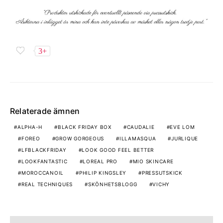
3+
Relaterade ämnen
ALPHA-H
BLACK FRIDAY BOX
CAUDALIE
EVE LOM
FOREO
GROW GORGEOUS
ILLAMASQUA
JURLIQUE
LFBLACKFRIDAY
LOOK GOOD FEEL BETTER
LOOKFANTASTIC
LOREAL PRO
MIO SKINCARE
MOROCCANOIL
PHILIP KINGSLEY
PRESSUTSKICK
REAL TECHNIQUES
SKÖNHETSBLOGG
VICHY