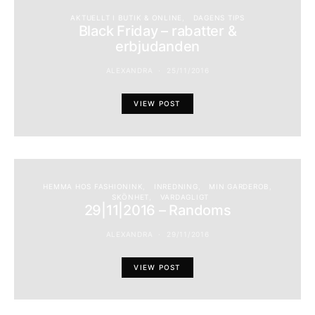
AKTUELLT I BUTIK & ONLINE
DAGENS TIPS
Black Friday – rabatter &
erbjudanden
ALEXANDRA
25/11/2016
VIEW POST
HEMMA HOS FASHIONINK
INREDNING
MIN GARDEROB
SKÖNHET
VARDAGLIGT
29|11|2016 – Randoms
ALEXANDRA
29/11/2016
VIEW POST