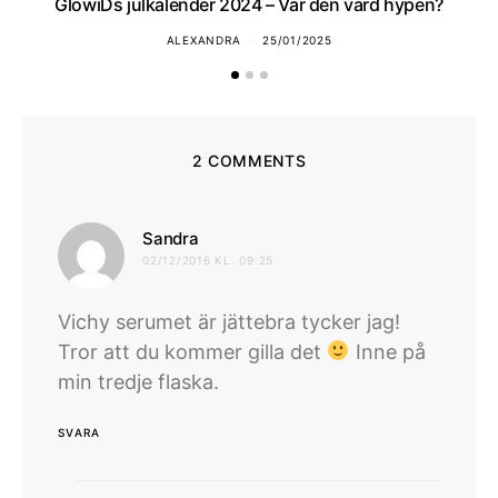
GlowiDs julkalender 2024 – Var den värd hypen?
ALEXANDRA
25/01/2025
2 COMMENTS
skriver:
Sandra
02/12/2016 KL. 09:25
Vichy serumet är jättebra tycker jag!
Tror att du kommer gilla det
Inne på
min tredje flaska.
SVARA