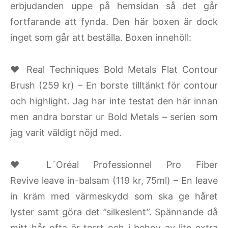
erbjudanden uppe på hemsidan så det går
fortfarande att fynda. Den här boxen är dock
inget som går att beställa. Boxen innehöll:
♥ Real Techniques Bold Metals Flat Contour
Brush (259 kr) – En borste tilltänkt för contour
och highlight. Jag har inte testat den här innan
men andra borstar ur Bold Metals – serien som
jag varit väldigt nöjd med.
♥ L´Oréal Professionnel Pro Fiber
Revive leave in-balsam (119 kr, 75ml) – En leave
in kräm med värmeskydd som ska ge håret
lyster samt göra det ”silkeslent”. Spännande då
mitt hår ofta är torrt och i behov av lite extra