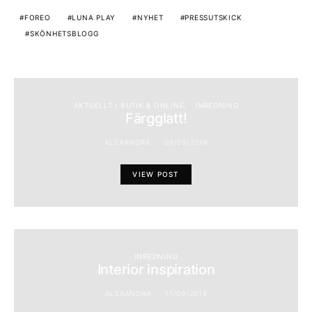
FOREO
LUNA PLAY
NYHET
PRESSUTSKICK
SKÖNHETSBLOGG
AKTUELLT I BUTIK & ONLINE
INREDNING
Färgglatt!
ALEXANDRA
08/09/2016
VIEW POST
INREDNING
Interior inspiration
ALEXANDRA
11/09/2016