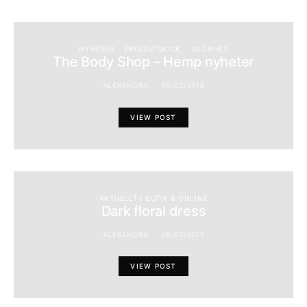
NYHETER
PRESSUTSKICK
SKÖNHET
The Body Shop – Hemp nyheter
ALEXANDRA
05/02/2016
VIEW POST
AKTUELLT I BUTIK & ONLINE
Dark floral dress
ALEXANDRA
06/02/2016
VIEW POST