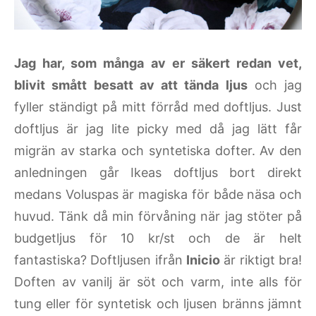
Jag har, som många av er säkert redan vet,
blivit smått besatt av att tända ljus
och jag
fyller ständigt på mitt förråd med doftljus. Just
doftljus är jag lite picky med då jag lätt får
migrän av starka och syntetiska dofter. Av den
anledningen går Ikeas doftljus bort direkt
medans Voluspas är magiska för både näsa och
huvud. Tänk då min förvåning när jag stöter på
budgetljus för 10 kr/st och de är helt
fantastiska? Doftljusen ifrån
Inicio
är riktigt bra!
Doften av vanilj är söt och varm, inte alls för
tung eller för syntetisk och ljusen bränns jämnt