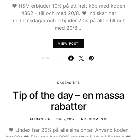
♥ H&M erbjuder 10% på ett helt köp med koden
4362 – till och med 20/8. ♥ Indiska* har
medlemsdagar och erbjuder 20% på allt – till och
med 20/8.…
VIEW POST
SHARE
DAGENS TIPS
Tip of the day – en massa
rabatter
ALEXANDRA
10/02/2017
NO COMMENTS
♥ Lindex har 20% på alla sina bh;ar. Använd koden