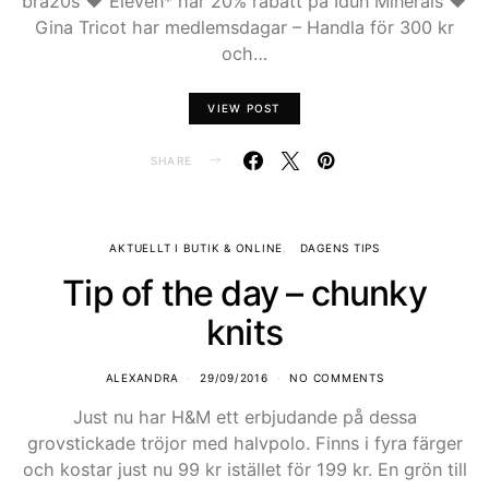
bra20s ♥ Eleven* har 20% rabatt på Idun Minerals ♥
Gina Tricot har medlemsdagar – Handla för 300 kr
och…
VIEW POST
SHARE
AKTUELLT I BUTIK & ONLINE
DAGENS TIPS
Tip of the day – chunky
knits
ALEXANDRA
29/09/2016
NO COMMENTS
Just nu har H&M ett erbjudande på dessa
grovstickade tröjor med halvpolo. Finns i fyra färger
och kostar just nu 99 kr istället för 199 kr. En grön till