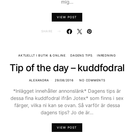
mig…
VIEW POST
SHARE
AKTUELLT I BUTIK & ONLINE
DAGENS TIPS
INREDNING
Tip of the day – kuddfodral
ALEXANDRA
29/08/2016
NO COMMENTS
*Inlägget innehåller annonslänk* Dagens tips är
dessa fina kuddfodral ifrån Jotex* som finns i sex
färger, vilka ni kan se ovan. Så varför är dessa
dagens tips? Jo de är…
VIEW POST