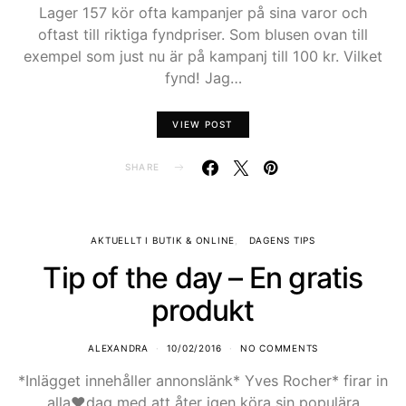
Lager 157 kör ofta kampanjer på sina varor och
oftast till riktiga fyndpriser. Som blusen ovan till
exempel som just nu är på kampanj till 100 kr. Vilket
fynd! Jag…
VIEW POST
SHARE
AKTUELLT I BUTIK & ONLINE
DAGENS TIPS
Tip of the day – En gratis
produkt
ALEXANDRA
10/02/2016
NO COMMENTS
*Inlägget innehåller annonslänk* Yves Rocher* firar in
alla♥dag med att åter igen köra sin populära