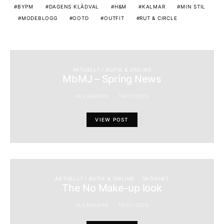
BYPM
DAGENS KLÄDVAL
H&M
KALMAR
MIN STIL
MODEBLOGG
OOTD
OUTFIT
RUT & CIRCLE
AKTUELLT I BUTIK & ONLINE
MbMJ – Spring News
ALEXANDRA
14/01/2015
VIEW POST
AKTUELLT I BUTIK & ONLINE
SKÖNHET
The No Make-up look
ALEXANDRA
15/01/2015