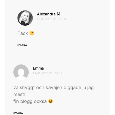
skriver:
Alexandra
15/01/2015 KL. 16:50
Tack
SVARA
skriver:
Emma
15/01/2015 KL. 01:13
va snyggt och kavajen diggade ju jag
mest!
fin blogg också
SVARA