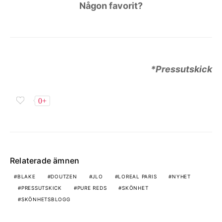
Någon favorit?
*Pressutskick
0+
Relaterade ämnen
BLAKE
DOUTZEN
JLO
LOREAL PARIS
NYHET
PRESSUTSKICK
PURE REDS
SKÖNHET
SKÖNHETSBLOGG