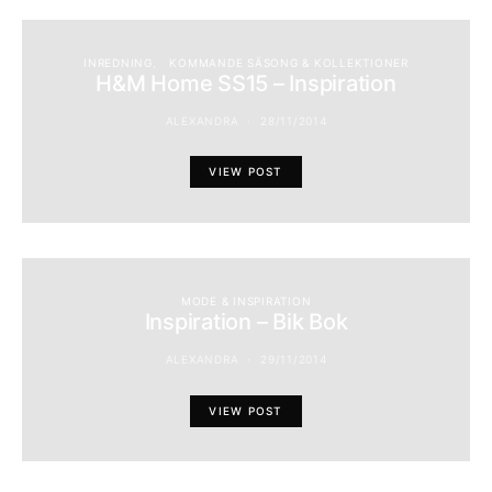
INREDNING
KOMMANDE SÄSONG & KOLLEKTIONER
H&M Home SS15 – Inspiration
ALEXANDRA
28/11/2014
VIEW POST
MODE & INSPIRATION
Inspiration – Bik Bok
ALEXANDRA
29/11/2014
VIEW POST