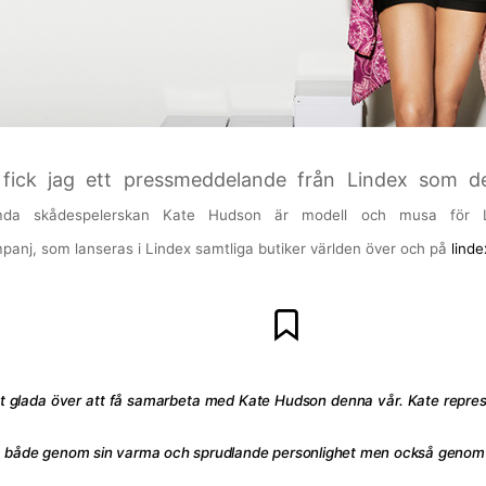
fick jag ett pressmeddelande från Lindex som de
ömda skådespelerskan Kate Hudson är modell och musa för L
nj, som lanseras i Lindex samtliga butiker världen över och på
lind
ligt glada över att få samarbeta med Kate Hudson denna vår. Kate repre
t, både genom sin varma och sprudlande personlighet men också genom 