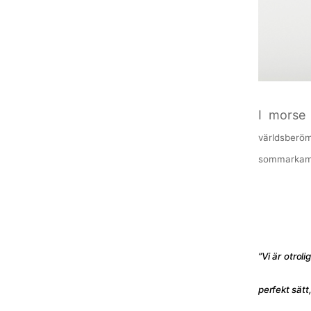
I morse 
världsber
sommarkampa
”Vi är otro
perfekt sät