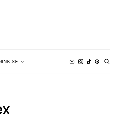
NINK.SE
ex