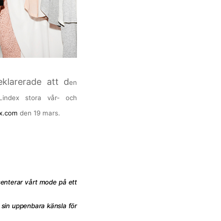
klarerade att d
en
index stora vår- och
ex.com
den 19 mars.
senterar vårt mode på ett
sin uppenbara känsla för