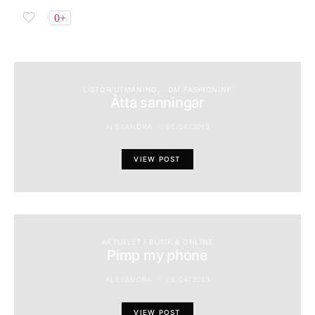
0+
LISTOR/UTMANING
OM FASHIONINK
Åtta sanningar
ALEXANDRA
05/04/2013
VIEW POST
AKTUELLT I BUTIK & ONLINE
Pimp my phone
ALEXANDRA
06/04/2013
VIEW POST