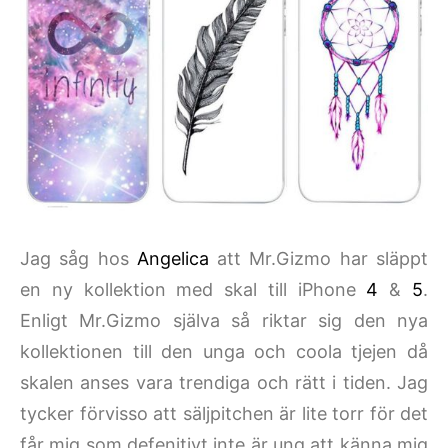
Jag såg hos
Angelica
att Mr.Gizmo har släppt
en ny kollektion med skal till iPhone
4
&
5
.
Enligt Mr.Gizmo själva så riktar sig den nya
kollektionen till den unga och coola tjejen då
skalen anses vara trendiga och rätt i tiden. Jag
tycker förvisso att säljpitchen är lite torr för det
får mig som defenitivt inte är ung att känna mig