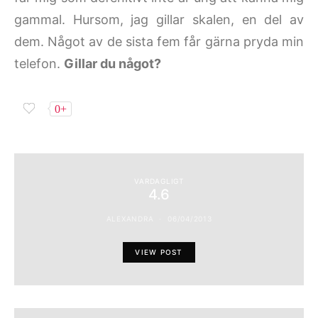
gammal. Hursom, jag gillar skalen, en del av
dem. Något av de sista fem får gärna pryda min
telefon.
Gillar du något?
0+
VARDAGLIGT
4.6
ALEXANDRA
06/04/2013
VIEW POST