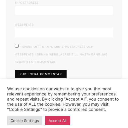
E-POSTADRESS
WEBBPLATS
SPARA MITT NAMN, MIN E-POSTADRESS OCH
WEBBPLATS I DENNA WEBBLÄSARE TILL NÄSTA GÅNG JAG
SKRIVER EN KOMMENTAR.
We use cookies on our website to give you the most
relevant experience by remembering your preferences
and repeat visits. By clicking “Accept All”, you consent to
the use of ALL the cookies. However, you may visit
"Cookie Settings" to provide a controlled consent.
FASHIONINK.SE
Cookie Settings
Accept All