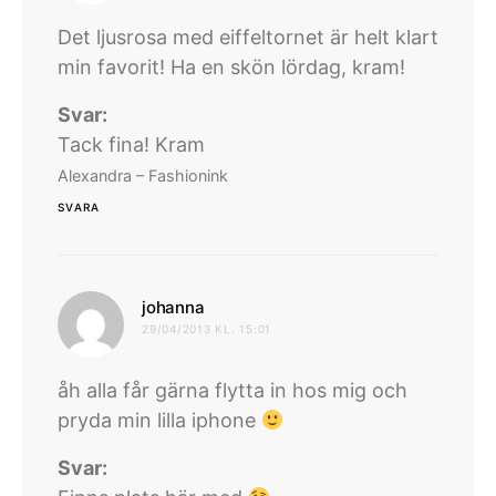
Det ljusrosa med eiffeltornet är helt klart
min favorit! Ha en skön lördag, kram!
Svar:
Tack fina! Kram
Alexandra – Fashionink
SVARA
skriver:
johanna
29/04/2013 KL. 15:01
åh alla får gärna flytta in hos mig och
pryda min lilla iphone
Svar: