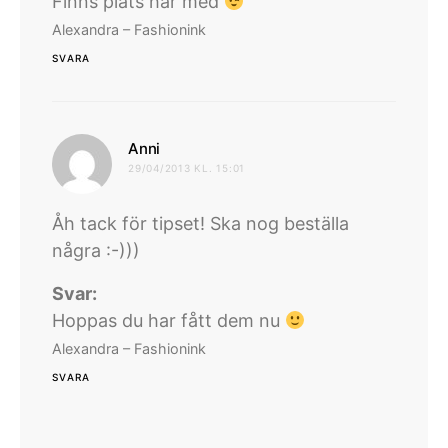
Finns plats här med
Alexandra – Fashionink
SVARA
skriver:
Anni
29/04/2013 KL. 15:01
Åh tack för tipset! Ska nog beställa
några :-)))
Svar:
Hoppas du har fått dem nu
Alexandra – Fashionink
SVARA