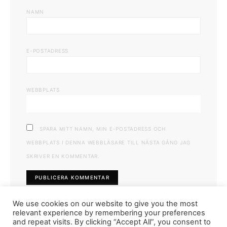
NAMN
E-POSTADRESS
WEBBPLATS
SPARA MITT NAMN, MIN E-POSTADRESS OCH
WEBBPLATS I DENNA WEBBLÄSARE TILL NÄSTA GÅNG JAG
SKRIVER EN KOMMENTAR.
We use cookies on our website to give you the most
relevant experience by remembering your preferences
and repeat visits. By clicking “Accept All”, you consent to