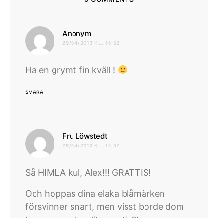
skriver:
Anonym
29/04/2013 KL. 16:52
Ha en grymt fin kväll !
SVARA
skriver:
Fru Löwstedt
29/04/2013 KL. 16:52
Så HIMLA kul, Alex!!! GRATTIS!
Och hoppas dina elaka blåmärken
försvinner snart, men visst borde dom