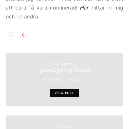
att bara få vara nominerad!
Här
hittar ni mig
och de andra.
0+
MIN GARDEROB
goodbye my friend
ALEXANDRA
26/09/2011
VIEW POST
VARDAGLIGT