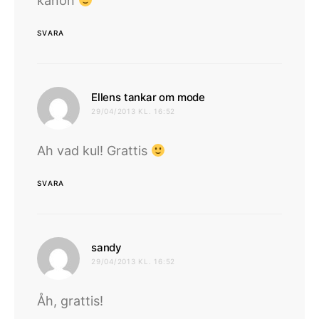
kanon
SVARA
skriver:
Ellens tankar om mode
29/04/2013 KL. 16:52
Ah vad kul! Grattis
SVARA
skriver:
sandy
29/04/2013 KL. 16:52
Åh, grattis!