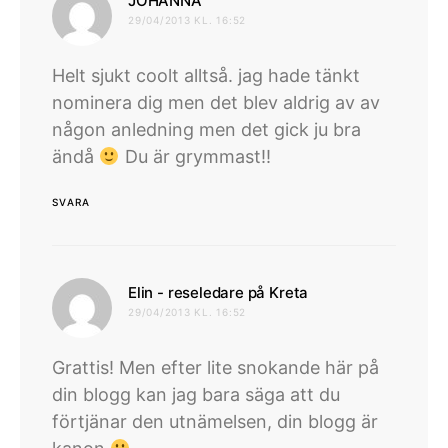
JOHANNA
29/04/2013 KL. 16:52
Helt sjukt coolt alltså. jag hade tänkt
nominera dig men det blev aldrig av av
någon anledning men det gick ju bra
ändå
Du är grymmast!!
SVARA
skriver:
Elin - reseledare på Kreta
29/04/2013 KL. 16:52
Grattis! Men efter lite snokande här på
din blogg kan jag bara säga att du
förtjänar den utnämelsen, din blogg är