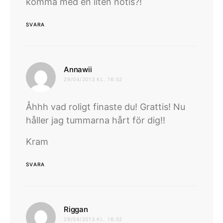
komma med en liten notis?!
SVARA
skriver:
Annawii
29/04/2013 KL. 16:52
Åhhh vad roligt finaste du! Grattis! Nu
håller jag tummarna hårt för dig!!
Kram
SVARA
skriver:
Riggan
29/04/2013 KL. 16:52