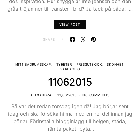
dos inspiration. Hur snygga är inte jeansen och den
gråa tröjan ner till vänster i bild? Ja tack på båda! I…
VIEW POST
SHARE
MITT BADRUMSSKÅP
NYHETER
PRESSUTSKICK
SKÖNHET
VARDAGLIGT
11062015
ALEXANDRA
11/06/2015
NO COMMENTS
Så var det redan torsdag igen då! Jag börjar sent
idag och ska försöka hinna med en hel del innan jag
börjar. Förinställa blogginlägg till helgen, städa,
hämta paket, byta…