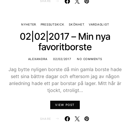
SHARE
NYHETER
PRESSUTSKICK
SKÖNHET
VARDAGLIGT
02|02|2017 – Min nya
favoritborste
ALEXANDRA
02/02/2017
NO COMMENTS
Jag bytte nyligen borste då min gamla borste hade
sett sina bättre dagar och eftersom jag av någon
anledning hade ett par borstar på lager. Mitt hår är
tjockt, otroligt…
VIEW POST
SHARE