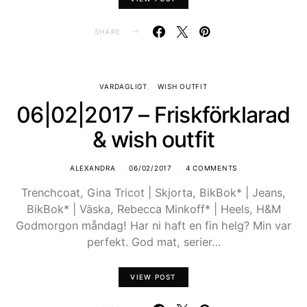
SHARE
VARDAGLIGT
WISH OUTFIT
06|02|2017 – Friskförklarad
& wish outfit
ALEXANDRA
06/02/2017
4 COMMENTS
Trenchcoat, Gina Tricot | Skjorta, BikBok* | Jeans,
BikBok* | Väska, Rebecca Minkoff* | Heels, H&M
Godmorgon måndag! Har ni haft en fin helg? Min var
perfekt. God mat, serier…
VIEW POST