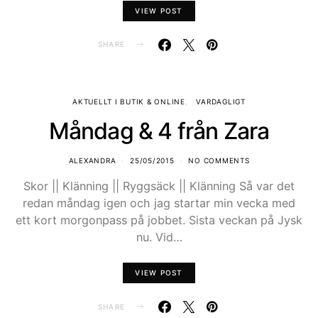
VIEW POST
SHARE
AKTUELLT I BUTIK & ONLINE
VARDAGLIGT
Måndag & 4 från Zara
ALEXANDRA
25/05/2015
NO COMMENTS
Skor || Klänning || Ryggsäck || Klänning Så var det
redan måndag igen och jag startar min vecka med
ett kort morgonpass på jobbet. Sista veckan på Jysk
nu. Vid…
VIEW POST
SHARE