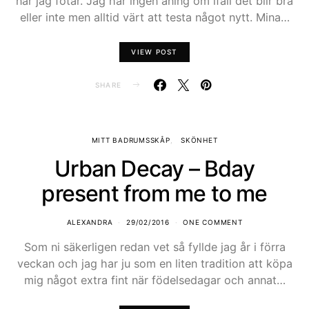
när jag fotar. Jag har ingen aning om ifall det blir bra
eller inte men alltid värt att testa något nytt. Mina…
VIEW POST
SHARE
MITT BADRUMSSKÅP
SKÖNHET
Urban Decay – Bday
present from me to me
ALEXANDRA
29/02/2016
ONE COMMENT
Som ni säkerligen redan vet så fyllde jag år i förra
veckan och jag har ju som en liten tradition att köpa
mig något extra fint när födelsedagar och annat…