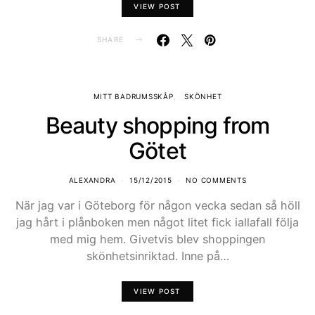
VIEW POST
SHARE
MITT BADRUMSSKÅP
SKÖNHET
Beauty shopping from
Götet
ALEXANDRA
15/12/2015
NO COMMENTS
När jag var i Göteborg för någon vecka sedan så höll
jag hårt i plånboken men något litet fick iallafall följa
med mig hem. Givetvis blev shoppingen
skönhetsinriktad. Inne på…
VIEW POST