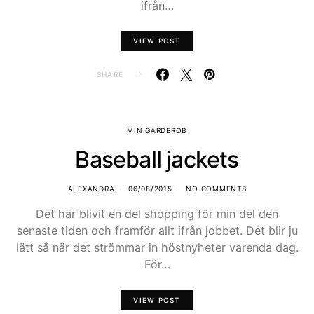
ifrån…
VIEW POST
SHARE
MIN GARDEROB
Baseball jackets
ALEXANDRA
06/08/2015
NO COMMENTS
Det har blivit en del shopping för min del den
senaste tiden och framför allt ifrån jobbet. Det blir ju
lätt så när det strömmar in höstnyheter varenda dag.
För…
VIEW POST