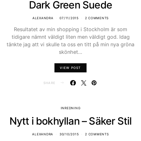
Dark Green Suede
ALEXANDRA
07/11/2015
2 COMMENTS
Resultatet av min shopping i Stockholm är som
tidigare nämnt väldigt liten men väldigt god. Idag
tänkte jag att vi skulle ta oss en titt på min nya gröna
skönhet…
VIEW POST
SHARE
INREDNING
Nytt i bokhyllan – Säker Stil
ALEXANDRA
30/10/2015
2 COMMENTS