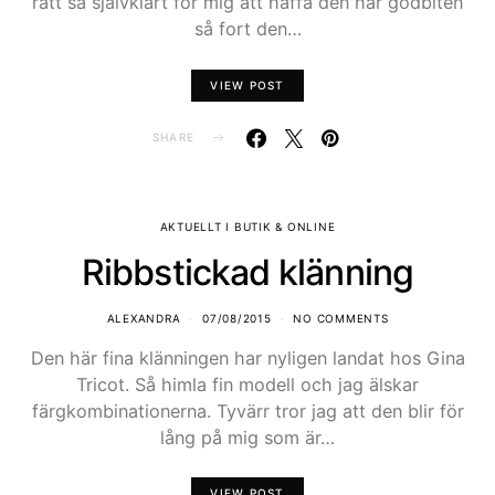
rätt så självklart för mig att haffa den här godbiten
så fort den…
VIEW POST
SHARE
AKTUELLT I BUTIK & ONLINE
Ribbstickad klänning
ALEXANDRA
07/08/2015
NO COMMENTS
Den här fina klänningen har nyligen landat hos Gina
Tricot. Så himla fin modell och jag älskar
färgkombinationerna. Tyvärr tror jag att den blir för
lång på mig som är…
VIEW POST