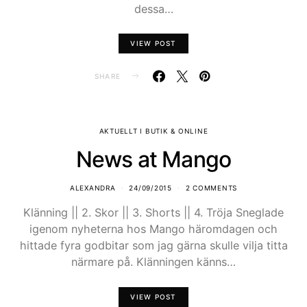
dessa…
VIEW POST
SHARE
AKTUELLT I BUTIK & ONLINE
News at Mango
ALEXANDRA
24/09/2015
2 COMMENTS
Klänning || 2. Skor || 3. Shorts || 4. Tröja Sneglade
igenom nyheterna hos Mango häromdagen och
hittade fyra godbitar som jag gärna skulle vilja titta
närmare på. Klänningen känns…
VIEW POST