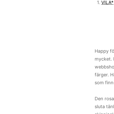
1.
VILA*
Happy fö
mycket. 
webbshop
färger. H
som finns
Den rosa
sluta tä