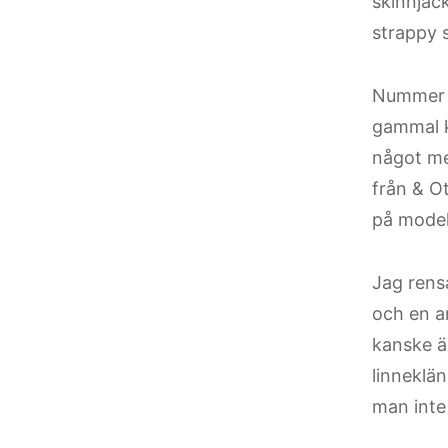
skinnjack
strappy s
Nummer 6
gammal k
något me
från & Ot
på modell
Jag rens
och en a
kanske ä
linneklä
man inte