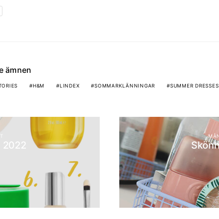
de ämnen
TORIES
H&M
LINDEX
SOMMARKLÄNNINGAR
SUMMER DRESSES
T
MÅN
l 2022
Skönh