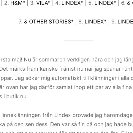
| 2.
H&M*
| 3.
VILA*
| 4.
LINDEX*
| 5.
LINDEX*
| 6.
&
7.
& OTHER STORIES*
| 8.
LINDEX*
| 9.
LIND
rsta maj! Nu är sommaren verkligen nära och jag läng
Det märks fram kanske främst nu när jag spanar runt
par. Jag söker mig automatiskt till klänningar i alla
är ovan har jag därför samlat ihop ett par av alla fi
 i butik nu.
 linneklänningen från Lindex provade jag häromdagen
nka på den sen dess. Den var så fin på och jag hade b