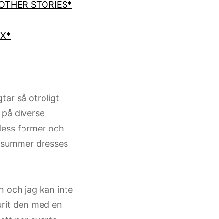
 OTHER STORIES*
EX*
tar så otroligt
 på diverse
 dess former och
na summer dresses
 och jag kan inte
urit den med en