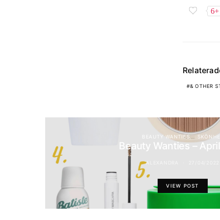
6+
Relatera
& OTHER S
BEAUTY WANTIES
SKÖNHE
Beauty Wanties – Apri
ALEXANDRA
27/04/2022
VIEW POST