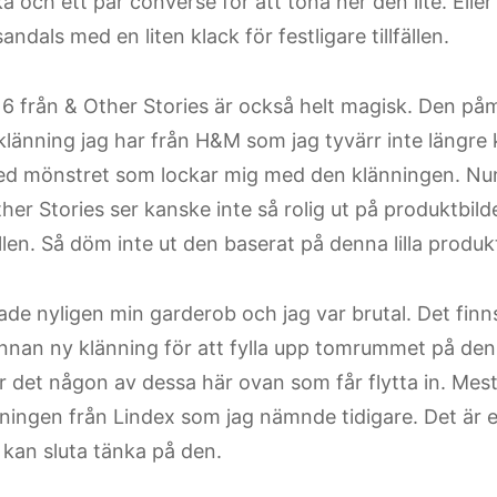
a och ett par converse för att tona ner den lite. Eller
andals med en liten klack för festligare tillfällen.
 från & Other Stories är också helt magisk. Den på
länning jag har från H&M som jag tyvärr inte längre 
d mönstret som lockar mig med den klänningen. N
her Stories ser kanske inte så rolig ut på produktbild
en. Så döm inte ut den baserat på denna lilla produkt
ade nyligen min garderob och jag var brutal. Det fin
nnan ny klänning för att fylla upp tomrummet på den
r det någon av dessa här ovan som får flytta in. Mest
nningen från Lindex som jag nämnde tidigare. Det är e
 kan sluta tänka på den.