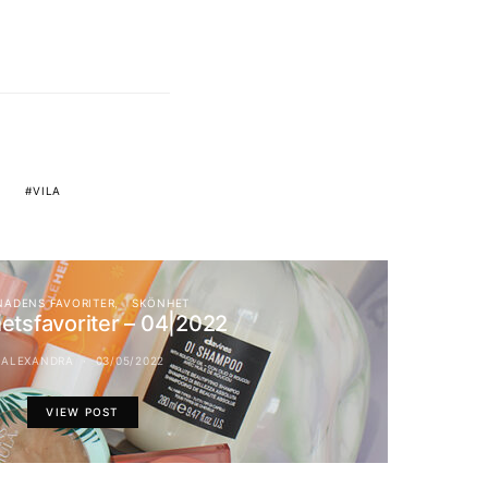
VILA
ADENS FAVORITER
SKÖNHET
etsfavoriter – 04|2022
ALEXANDRA
03/05/2022
VIEW POST