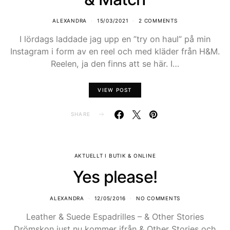
ALEXANDRA
15/03/2021
2 COMMENTS
I lördags laddade jag upp en ”try on haul” på min
Instagram i form av en reel och med kläder från H&M.
Reelen, ja den finns att se här. I…
VIEW POST
SHARE
AKTUELLT I BUTIK & ONLINE
Yes please!
ALEXANDRA
12/05/2016
NO COMMENTS
Leather & Suede Espadrilles – & Other Stories
Drömskon just nu kommer ifrån & Other Stories och