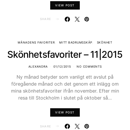
VIEW POST
SHARE
MÅNADENS FAVORITER
MITT BADRUMSSKÅP
SKÖNHET
Skönhetsfavoriter – 11|2015
ALEXANDRA
01/12/2015
NO COMMENTS
Ny månad betyder som vanligt ett avslut på
föregående månad och det genom ett inlägg om
mina skönhetsfavoriter ifrån november. Efter min
resa till Stockholm i slutet på oktober så…
VIEW POST
SHARE