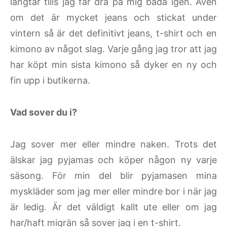
längtar tills jag får dra på mig båda igen. Även
om det är mycket jeans och stickat under
vintern så är det definitivt jeans, t-shirt och en
kimono av något slag. Varje gång jag tror att jag
har köpt min sista kimono så dyker en ny och
fin upp i butikerna.
Vad sover du i?
Jag sover mer eller mindre naken. Trots det
älskar jag pyjamas och köper någon ny varje
säsong. För min del blir pyjamasen mina
myskläder som jag mer eller mindre bor i när jag
är ledig. Är det väldigt kallt ute eller om jag
har/haft migrän så sover jag i en t-shirt.