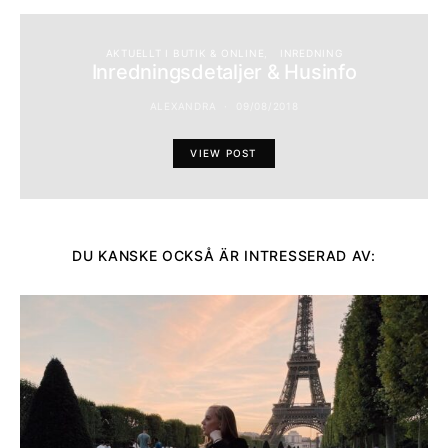
AKTUELLT I BUTIK & ONLINE
INREDNING
Inredningsdetaljer & Husinfo
ALEXANDRA
09/08/2018
VIEW POST
DU KANSKE OCKSÅ ÄR INTRESSERAD AV: