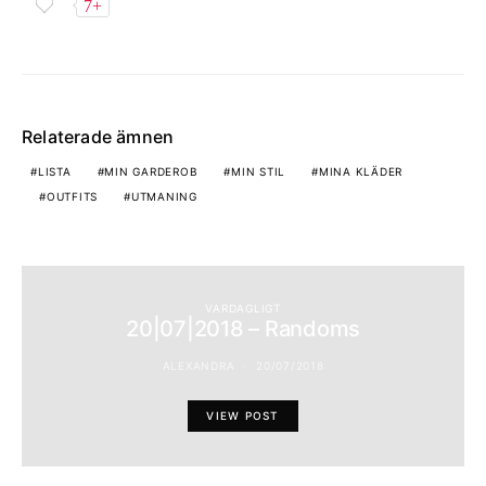
7+
Relaterade ämnen
LISTA
MIN GARDEROB
MIN STIL
MINA KLÄDER
OUTFITS
UTMANING
VARDAGLIGT
20|07|2018 – Randoms
ALEXANDRA
20/07/2018
VIEW POST