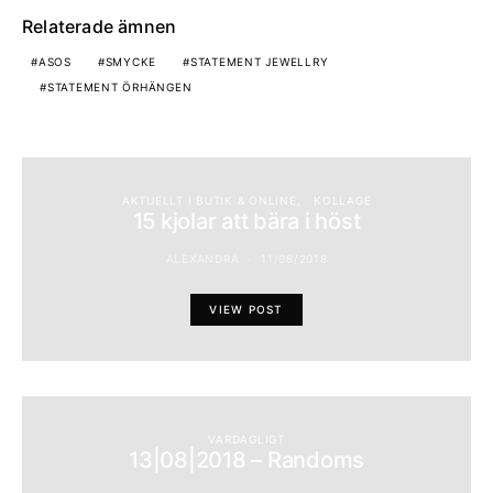
Relaterade ämnen
ASOS
SMYCKE
STATEMENT JEWELLRY
STATEMENT ÖRHÄNGEN
AKTUELLT I BUTIK & ONLINE
KOLLAGE
15 kjolar att bära i höst
ALEXANDRA
11/08/2018
VIEW POST
VARDAGLIGT
13|08|2018 – Randoms