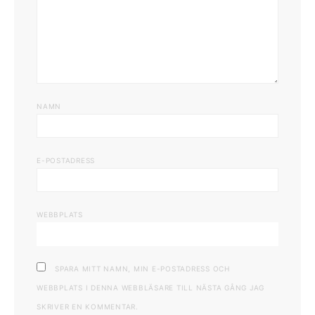
NAMN
E-POSTADRESS
WEBBPLATS
SPARA MITT NAMN, MIN E-POSTADRESS OCH
WEBBPLATS I DENNA WEBBLÄSARE TILL NÄSTA GÅNG JAG
SKRIVER EN KOMMENTAR.