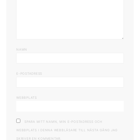
NAMN
E-POSTADRESS
WEBBPLATS
SPARA MITT NAMN, MIN E-POSTADRESS OCH
WEBBPLATS I DENNA WEBBLÄSARE TILL NÄSTA GÅNG JAG
SKRIVER EN KOMMENTAR.