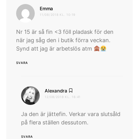
skriver:
Emma
11/08/2018 KL. 10:19
Nr 15 är så fin <3 föll pladask för den
när jag såg den i butik förra veckan.
Synd att jag är arbetslös atm
SVARA
skriver:
Alexandra
12/08/2018 KL. 16:41
Ja den är jättefin. Verkar vara slutsåld
på flera ställen dessutom.
SVARA