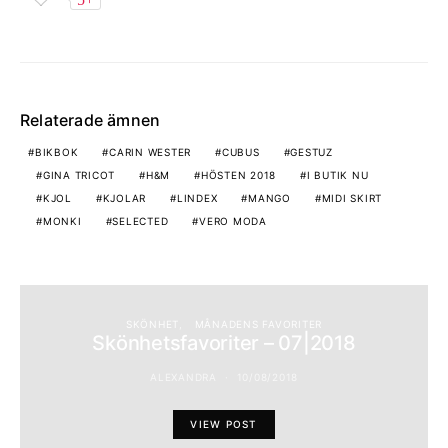
Relaterade ämnen
BIKBOK
CARIN WESTER
CUBUS
GESTUZ
GINA TRICOT
H&M
HÖSTEN 2018
I BUTIK NU
KJOL
KJOLAR
LINDEX
MANGO
MIDI SKIRT
MONKI
SELECTED
VERO MODA
SKÖNHET
MÅNADENS FAVORITER
Skönhetsfavoriter – 07|2018
ALEXANDRA
10/08/2018
VIEW POST