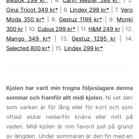
BikBok 299 kr*
| 4.
Carin Wester 399 kr*
| 5.
Gina Tricot 349 kr*
| 6.
Lindex 299 kr*
| 7.
Vero
Moda 350 kr*
| 8.
Gestuz 1199 kr*
| 9.
Monki
300 kr
| 10.
Cubus 299 kr*
| 11.
H&M 249 kr
| 12.
Mango 349 kr*
| 13.
Gestuz 1295 kr
| 14.
Selected 800 kr*
| 15.
Lindex 299 kr*
Kjolen har varit min trogna följeslagare denna
sommar och framför allt midi kjolen.
Ni vet den
som varken är för lång eller för kort och som
oftast slutar nedanför knäna eller mitt på
vaden. Midi kjolen är min favorit just på grund
av längden. Under sommaren är den fin med en