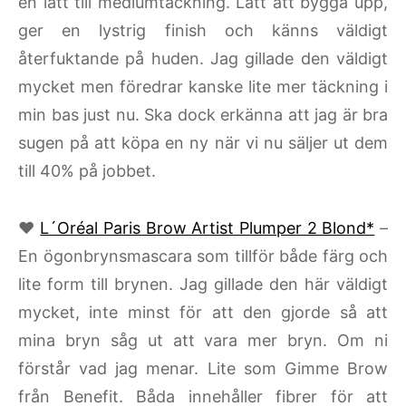
en lätt till mediumtäckning. Lätt att bygga upp,
ger en lystrig finish och känns väldigt
återfuktande på huden. Jag gillade den väldigt
mycket men föredrar kanske lite mer täckning i
min bas just nu. Ska dock erkänna att jag är bra
sugen på att köpa en ny när vi nu säljer ut dem
till 40% på jobbet.
♥
L´Oréal Paris Brow Artist Plumper 2 Blond*
–
En ögonbrynsmascara som tillför både färg och
lite form till brynen. Jag gillade den här väldigt
mycket, inte minst för att den gjorde så att
mina bryn såg ut att vara mer bryn. Om ni
förstår vad jag menar. Lite som Gimme Brow
från Benefit. Båda innehåller fibrer för att