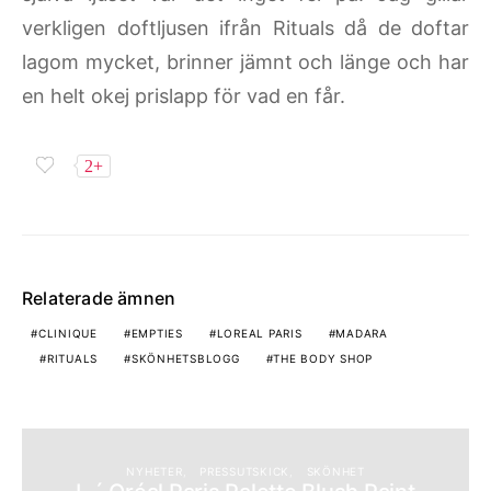
verkligen doftljusen ifrån Rituals då de doftar
lagom mycket, brinner jämnt och länge och har
en helt okej prislapp för vad en får.
2+
Relaterade ämnen
CLINIQUE
EMPTIES
LOREAL PARIS
MADARA
RITUALS
SKÖNHETSBLOGG
THE BODY SHOP
NYHETER
PRESSUTSKICK
SKÖNHET