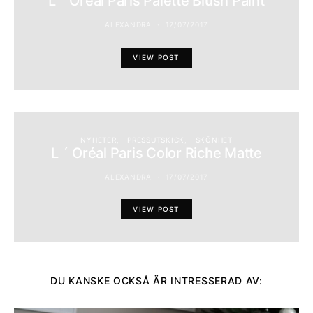
L ´ Oréal Paris Palette Blush Paint
ALEXANDRA
12/07/2017
VIEW POST
NYHETER
PRESSUTSKICK
SKÖNHET
L ´ Oréal Paris Color Riche Matte
ALEXANDRA
17/07/2017
VIEW POST
DU KANSKE OCKSÅ ÄR INTRESSERAD AV: