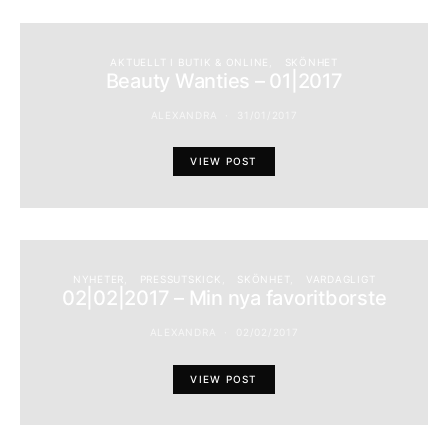
AKTUELLT I BUTIK & ONLINE
SKÖNHET
Beauty Wanties – 01|2017
ALEXANDRA
31/01/2017
VIEW POST
NYHETER
PRESSUTSKICK
SKÖNHET
VARDAGLIGT
02|02|2017 – Min nya favoritborste
ALEXANDRA
02/02/2017
VIEW POST