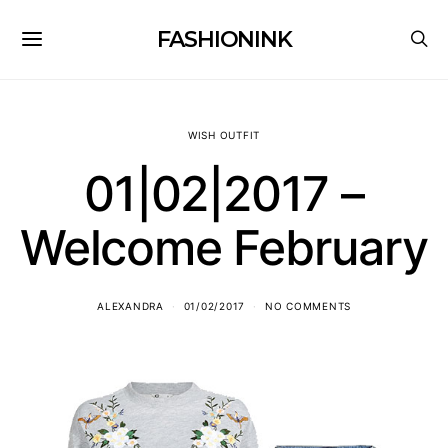
FASHIONINK
WISH OUTFIT
01|02|2017 –
Welcome February
ALEXANDRA
01/02/2017
NO COMMENTS