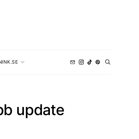
NINK.SE
bb update