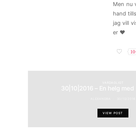
Men nu v
hand till
jag vill
er ♥
10
VARDAGLIGT
30|10|2016 – En helg med 
ALEXANDRA
30/10/2016
VIEW POST