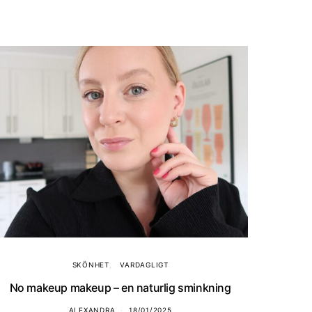
SKÖNHET
VARDAGLIGT
No makeup makeup – en naturlig sminkning
ALEXANDRA
18/01/2025