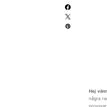
Hej vänn
några ra
provsvar