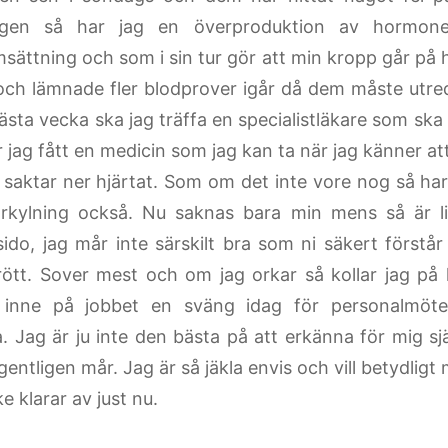
igen så har jag en överproduktion av hormon
ättning och som i sin tur gör att min kropp går på h
och lämnade fler blodprover igår då dem måste utre
ästa vecka ska jag träffa en specialistläkare som sk
 jag fått en medicin som jag kan ta när jag känner att
saktar ner hjärtat. Som om det inte vore nog så har 
rkylning också. Nu saknas bara min mens så är li
ido, jag mår inte särskilt bra som ni säkert förstår
trött. Sover mest och om jag orkar så kollar jag på l
 inne på jobbet en sväng idag för personalmöt
. Jag är ju inte den bästa på att erkänna för mig själ
gentligen mår. Jag är så jäkla envis och vill betydlig
e klarar av just nu.