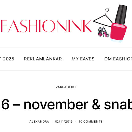
Y 2025
REKLAMLÄNKAR
MY FAVES
OM FASHIO
VARDAGLIGT
16 – november & sna
ALEXANDRA
02/11/2016
10 COMMENTS