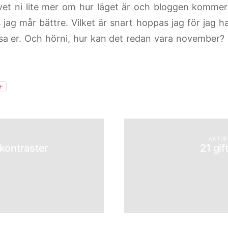
et ni lite mer om hur läget är och bloggen kommer
s jag mår bättre. Vilket är snart hoppas jag för jag 
 visa er. Och hörni, hur kan det redan vara november
+
AKTUE
kontraster
21 gif