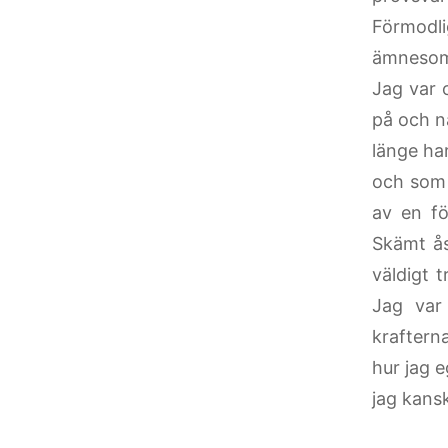
Förmodl
ämnesoms
Jag var 
på och n
länge har
och som 
av en fö
Skämt ås
väldigt 
Jag var
krafterna
hur jag e
jag kansk