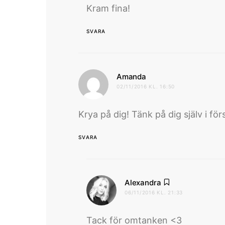
Kram fina!
SVARA
skriver:
Amanda
02/11/2016 KL. 16:50
Krya på dig! Tänk på dig själv i fö
SVARA
skriver:
Alexandra
06/11/2016 KL. 21:33
Tack för omtanken <3