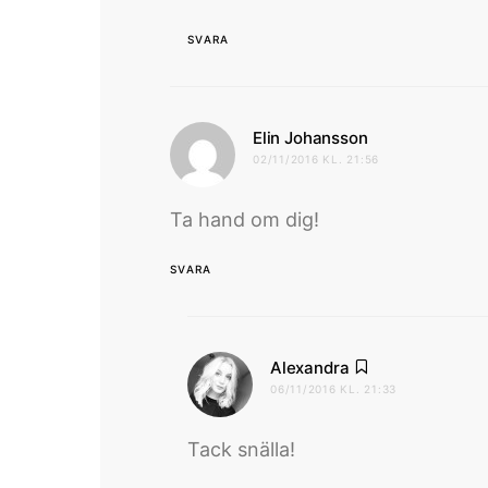
SVARA
skriver:
Elin Johansson
02/11/2016 KL. 21:56
Ta hand om dig!
SVARA
skriver:
Alexandra
06/11/2016 KL. 21:33
Tack snälla!