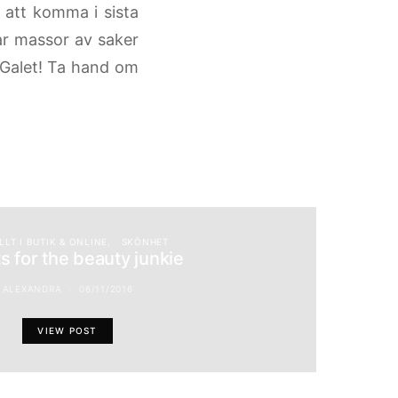
 att komma i sista
har massor av saker
? Galet! Ta hand om
LLT I BUTIK & ONLINE
SKÖNHET
ts for the beauty junkie
ALEXANDRA
06/11/2016
VIEW POST