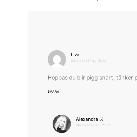
skriver:
Liza
02/11/2016 KL. 15:20
Hoppas du blir pigg snart, tänker 
SVARA
skriver:
Alexandra
06/11/2016 KL. 21:31