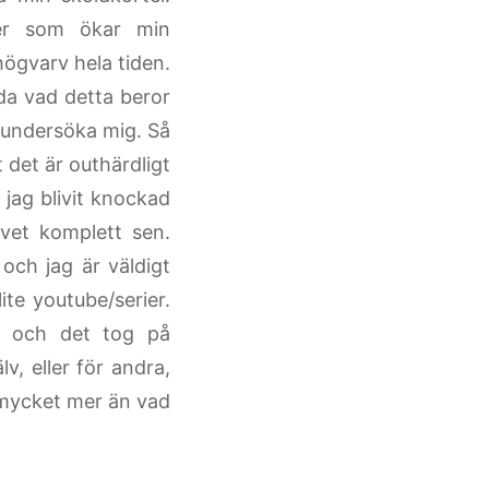
er som ökar min
ögvarv hela tiden.
da vad detta beror
a undersöka mig. Så
 det är outhärdligt
jag blivit knockad
vet komplett sen.
 och jag är väldigt
ite youtube/serier.
e och det tog på
v, eller för andra,
t mycket mer än vad