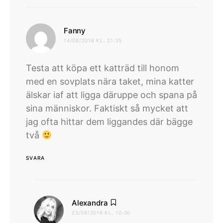
skriver:
Fanny
14/08/2016 KL. 21:25
Testa att köpa ett katträd till honom
med en sovplats nära taket, mina katter
älskar iaf att ligga däruppe och spana på
sina människor. Faktiskt så mycket att
jag ofta hittar dem liggandes där bägge
två
SVARA
skriver:
Alexandra
23/08/2016 KL. 10:00