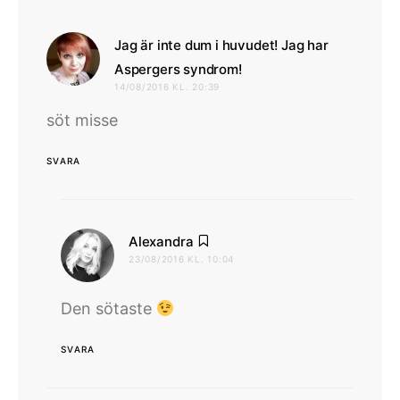
Jag är inte dum i huvudet! Jag har
skriver:
Aspergers syndrom!
14/08/2016 KL. 20:39
söt misse
SVARA
skriver:
Alexandra
23/08/2016 KL. 10:04
Den sötaste
SVARA