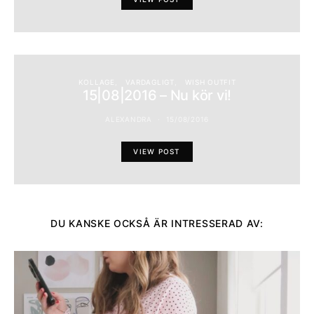
KOLLAGE
VARDAGLIGT
WISH OUTFIT
15|08|2016 – Nu kör vi!
ALEXANDRA
15/08/2016
VIEW POST
DU KANSKE OCKSÅ ÄR INTRESSERAD AV: