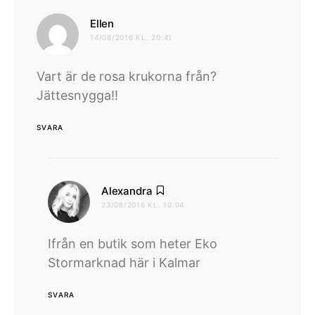
skriver:
Ellen
14/08/2016 KL. 20:41
Vart är de rosa krukorna från?
Jättesnygga!!
SVARA
skriver:
Alexandra
23/08/2016 KL. 10:04
Ifrån en butik som heter Eko
Stormarknad här i Kalmar
SVARA