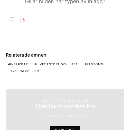
Gillar ni den här typen av inlägg?
6+
Relaterade ämnen
INBLICKAR
LIVET I STORT OCH LITET
RANDOMS
VARDAGSBILDER
AKTUELLT I BUTIK & ONLINE
That floral bomber tho
ALEXANDRA
14/08/2016
VIEW POST