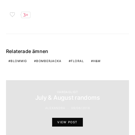
3+
Relaterade ämnen
BLOMMIG
BOMBERJACKA
FLORAL
H&M
VARDAGLIGT
July & August randoms
ALEXANDRA
09/08/2016
VIEW POST