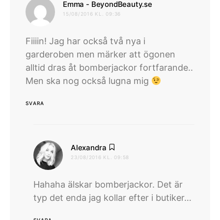
skriver:
Emma - BeyondBeauty.se
15/08/2016 KL. 09:36
Fiiiin! Jag har också två nya i
garderoben men märker att ögonen
alltid dras åt bomberjackor fortfarande..
Men ska nog också lugna mig
SVARA
skriver:
Alexandra
23/08/2016 KL. 09:58
Hahaha älskar bomberjackor. Det är
typ det enda jag kollar efter i butiker…