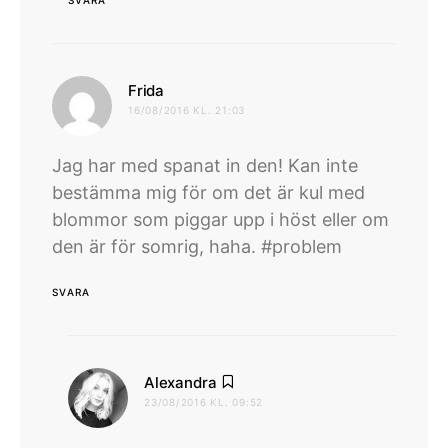
SVARA
skriver:
Frida
16/08/2016 KL. 21:03
Jag har med spanat in den! Kan inte
bestämma mig för om det är kul med
blommor som piggar upp i höst eller om
den är för somrig, haha. #problem
SVARA
skriver:
Alexandra
23/08/2016 KL. 09:52