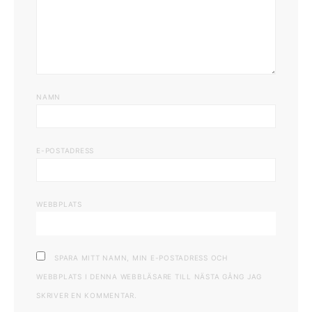
NAMN
E-POSTADRESS
WEBBPLATS
SPARA MITT NAMN, MIN E-POSTADRESS OCH
WEBBPLATS I DENNA WEBBLÄSARE TILL NÄSTA GÅNG JAG
SKRIVER EN KOMMENTAR.