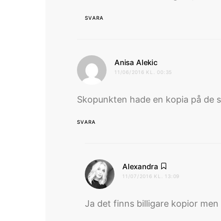
SVARA
skriver:
Anisa Alekic
11/06/2016 KL. 00:35
Skopunkten hade en kopia på de sva
SVARA
skriver:
Alexandra
11/07/2016 KL. 13:09
Ja det finns billigare kopior me