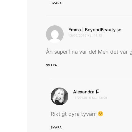
SVARA
skri
Emma | BeyondBeauty.se
13/06/2016 KL. 11:13
Åh superfina var de! Men det var g
SVARA
skriver:
Alexandra
11/07/2016 KL. 13:09
Riktigt dyra tyvärr
SVARA