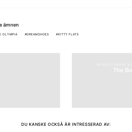
de ämnen
E OLYMPIA
DREAMSHOES
KITTY FLATS
AKTUELLT I BUTIK &
The Bo
DU KANSKE OCKSÅ ÄR INTRESSERAD AV: