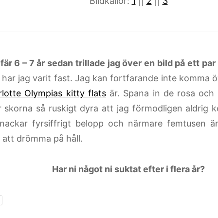
Bildkällor:
1
||
2
||
3
är 6 – 7 år sedan trillade jag över en bild på ett par
 har jag varit fast. Jag kan fortfarande inte komma ö
lotte Olympias kitty flats
är. Spana in de rosa och g
r skorna så ruskigt dyra att jag förmodligen aldrig 
snackar fyrsiffrigt belopp och närmare femtusen ä
a att drömma på håll.
Har ni något ni suktat efter i flera år?