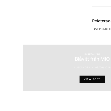
Relatera
CHARLOTT
INREDNING
Blåvitt från MIO
ALEXANDRA
09/06/2016
VIEW POST