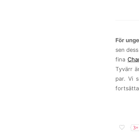
För ungef
sen dess
fina
Char
Tyvärr ä
par. Vi 
fortsätt
3+