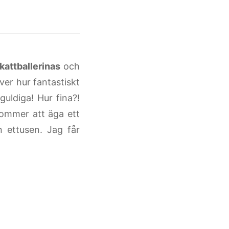
 kattballerinas
och
ver hur fantastiskt
uldiga! Hur fina?!
kommer att äga ett
n ettusen. Jag får