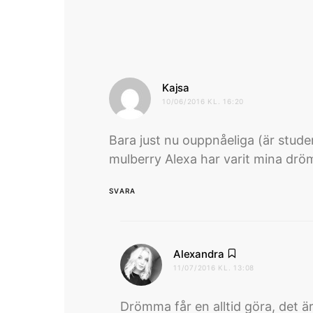
skriver:
Kajsa
10/06/2016 KL. 16:20
Bara just nu ouppnåeliga (är stud
mulberry Alexa har varit mina dröm
SVARA
skriver:
Alexandra
11/07/2016 KL. 13:08
Drömma får en alltid göra, det är