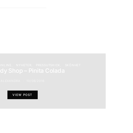
 ONLINE
NYHETER
PRESSUTSKICK
SKÖNHET
dy Shop – Pinita Colada
ALEXANDRA
10/06/2016
VIEW POST