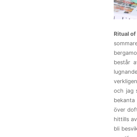
Ritual o
sommare
bergamot
består 
lugnande
verklige
och jag 
bekanta 
över doft
hittills 
bli besv