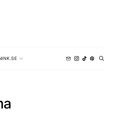
NINK.SE
ma