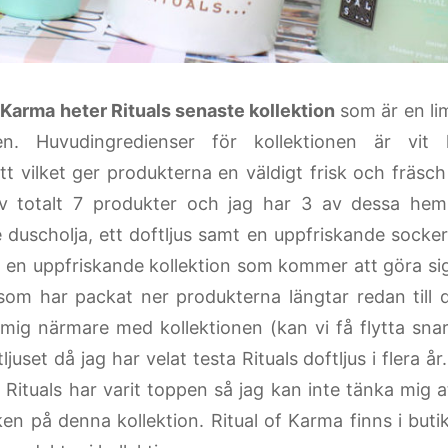
f Karma heter Rituals senaste kollektion
som är en lim
n. Huvudingredienser för kollektionen är vit
t vilket ger produkterna en väldigt frisk och fräsch
av totalt 7 produkter och jag har 3 av dessa h
 duscholja, ett doftljus samt en uppfriskande socker
n en uppfriskande kollektion som kommer att göra si
som har packat ner produkterna längtar redan till 
mig närmare med kollektionen (kan vi få flytta snart
ljuset då jag har velat testa Rituals doftljus i flera år
av Rituals har varit toppen så jag kan inte tänka mig 
iken på denna kollektion. Ritual of Karma finns i but