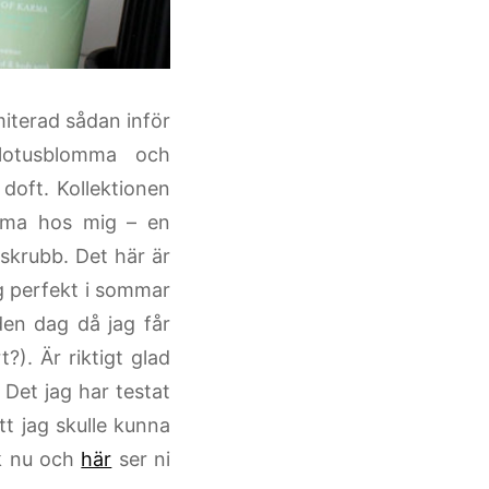
iterad sådan inför
 lotusblomma och
 doft. Kollektionen
emma hos mig – en
skrubb. Det här är
g perfekt i sommar
den dag då jag får
?). Är riktigt glad
. Det jag har testat
att jag skulle kunna
ik nu och
här
ser ni