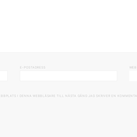
E-POSTADRESS
WEB
EBBPLATS I DENNA WEBBLÄSARE TILL NÄSTA GÅNG JAG SKRIVER EN KOMMENTA