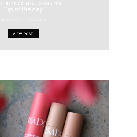
T I BUTIK & ONLINE
DAGENS TIPS
Tip of the day
ALEXANDRA
18/05/2016
VIEW POST