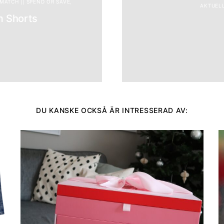
& MATCH || SPEND OR SAVE
AKTUELL
m Shorts
DU KANSKE OCKSÅ ÄR INTRESSERAD AV: