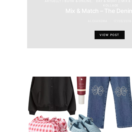
AKTUELLT I BUTIK & ONLINE
DAY & NIGHT || MIX 
KOLLAGE
Mix & Match – The Deni
ALEXANDRA
17/05/2016
VIEW POST