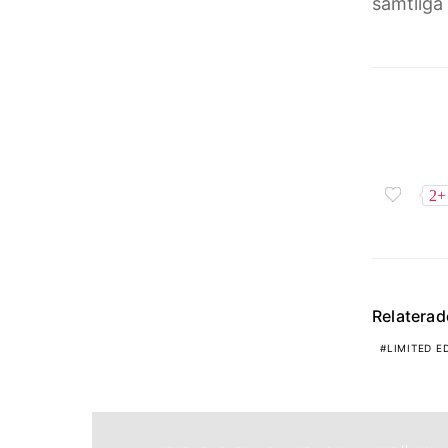
samtliga 
2+
Relatera
LIMITED E