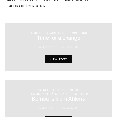
MAKE UP FOR EVER
SEPHORA
TÄVLINGSVINST
ULTRA HD FOUNDATION
HEMMA HOS FASHIONINK
INREDNING
Time for a change
ALEXANDRA
29/12/2015
VIEW POST
AKTUELLT I BUTIK & ONLINE
KOMMANDE SÄSONG & KOLLEKTIONER
Bombers from Åhlens
ALEXANDRA
29/12/2015